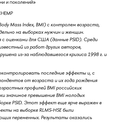
ни и поколений»
 CHEMP
ody Mass Index, BMI) с контролем возраста,
дельно на выборках мужчин и женщин.
 с оценками для США (данные PSID). Среди
звестный из работ других авторов,
ушена из-за наблюдавшегося кризиса 1998 г. и
проконтролировать последние эффекты и, с
пондентов от возраста и их года рождения
возрастных профилей BMI российских
и значимое превышение BMI молодых
борке PSID. Этот эффект еще ярче выражен в
фекты на выборке RLMS-HSE были
ющих переменных. Результаты оказались