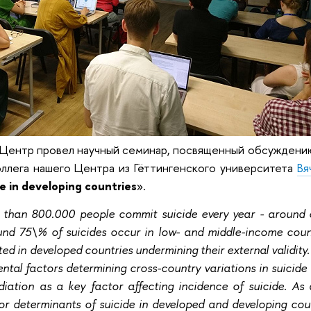
 Центр провел научный семинар, посвященный обсуждению
оллега нашего Центра из Гёттингенского университета
Вя
de in developing countries
».
than 800.000 people commit suicide every year - around 
und 75\% of suicides occur in low- and middle-income countr
ted in developed countries undermining their external validi
tal factors determining cross-country variations in suicide 
adiation as a key factor affecting incidence of suicide. As
r determinants of suicide in developed and developing count