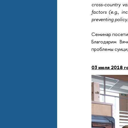
cross-country var
factors (e.g., in
preventing policy.
Семинар посети
Благодарим Вя
проблемы суицид
03 июля 2018 г