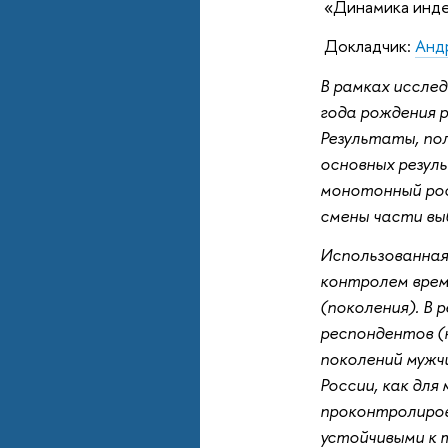
«Динамика инде
Докладчик:
Анд
В рамках исслед
года рождения 
Результаты, по
основных резул
монотонный рос
смены части вы
Использованная 
контролем врем
(поколения). В 
респондентов (
поколений мужч
России, как дл
проконтролиров
устойчивыми к 