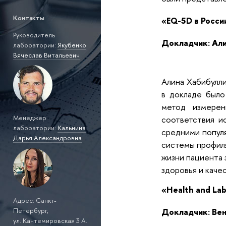
Контакты
«EQ-5D в Росси
Руководитель
Докладчик: Али
лаборатории:
Якубенко
Вячеслав Витальевич
Алина Хабибулл
в докладе было
метод измерен
Менеджер
соответствия и
лаборатории:
Кальнина
средними попул
Дарья Александровна
системы профил
жизни пациента 
здоровья и каче
«Health and Lab
Адрес: Санкт-
Докладчик: Ве
Петербург,
ул. Кантемировская 3 A.