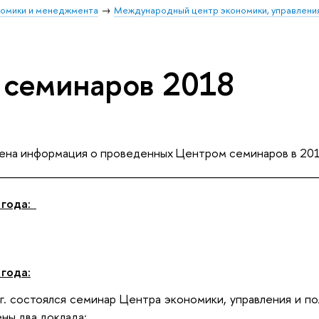
номики и менеджмента
Международный центр экономики, управления
 семинаров 2018
ена информация о проведенных Центром семинаров в 201
______________________________________
 года:
 года:
г. состоялся семинар Центра экономики, управления и п
ны два доклада: