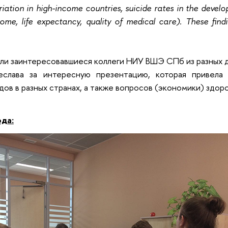
iation in high-income countries, suicide rates in the develo
come, life expectancy, quality of medical care). These findi
ли заинтересовавшиеся коллеги НИУ ВШЭ СПб из разных 
чеслава за интересную презентацию, которая привел
ов в разных странах, а также вопросов (экономики) здор
ода: