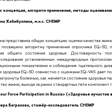
и: концепция, алгоритм применения, методы оценивани
на Хабибуллина, м.н.с. CHEMP
ина представила общую концепцию оценки качества жизни
 посвящено алгоритму применения опросника EQ–5D, 
ия общего состояния здоровья. Достоверность пол
сследования установленным международным протоколам
яционными показателями и соблюдения тщательного диза
я здоровья EQ–5D совместно с оценками EQ–VAS дает пол
затронуты болезнью, как меняется состояние здоровья па
ство жизни, выходя за рамки стандартных пяти компонент 
our Force Participation in Russia» («Здоровье иучастие 
нера Багранова, стажёр-исследователь CHEMP