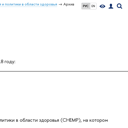
 и политики в области здоровья
Архив
РУС
EN
8 году:
_____________________________________
олитики в области здоровья (CHEMP), на котором