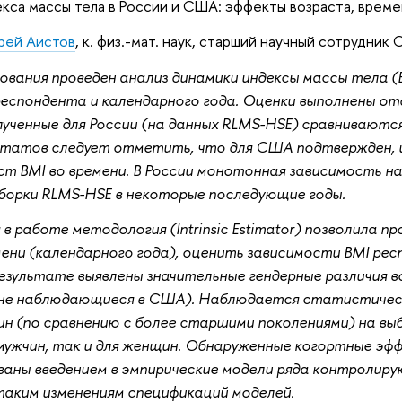
кса массы тела в России и США: эффекты возраста, време
рей Аистов
, к. физ.-мат. наук, старший научный сотрудник
ования проведен анализ динамики индексы массы тела (B
респондента и календарного года. Оценки выполнены от
лученные для России (на данных RLMS-HSE) сравниваются
ьтатов следует отметить, что для США подтвержден, и
т BMI во времени. В России монотонная зависимость нар
борки RLMS-HSE в некоторые последующие годы.
в работе методология (Intrinsic Estimator) позволила 
ени (календарного года), оценить зависимости BMI рес
результате выявлены значительные гендерные различия 
не наблюдающиеся в США). Наблюдается статистическ
ин (по сравнению с более старшими поколениями) на вы
я мужчин, так и для женщин. Обнаруженные когортные эф
аны введением в эмпирические модели ряда контролиру
таким изменениям спецификаций моделей.