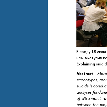
В среду 18 июля
нем выступил к
Explaining suici
Abstract
:
More 
stereotypes, aro
suicide is conduc
analyses fundamen
of ultra-violet r
between the majo