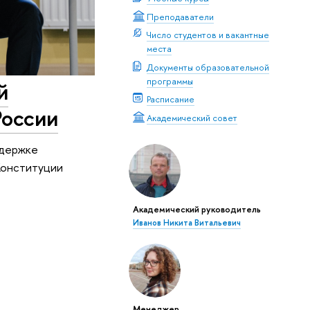
Преподаватели
Число студентов и вакантные
места
Документы образовательной
программы
й
Расписание
России
Академический совет
ддержке
Конституции
Академический руководитель
Иванов Никита Витальевич
Менеджер