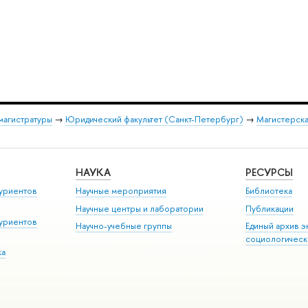
магистратуры
→
Юридический факультет (Санкт-Петербург)
→
Магистерска
НАУКА
РЕСУРСЫ
уриентов
Научные мероприятия
Библиотека
Научные центры и лаборатории
Публикации
уриентов
Научно-учебные группы
Единый архив э
социологическ
ка