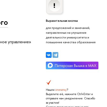
ого
Выразительная кнопка
для предложений и замечаний,
направленных на улучшение
деятельности университета и
нное управление»
повышение качества образования
Нашли
опечатку
?
Выделите её, нажмите Ctrl+Enter и
отправьте нам уведомление. Спасибо
за участие!
Сервис предназначен только для