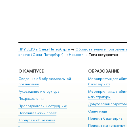
НИУ ВШЭ в Санкт-Петербурге
→
Образовательные программы 
эпоху» (Санкт-Петербург)
→
Новости
→
Тема «студенты»
О КАМПУСЕ
ОБРАЗОВАНИЕ
Сведения об образовательной
Мероприятия для абит
организации
бакалавриата
Руководство и структура
Мероприятия для абит
магистратуры
Подразделения
Довузовская подготов
Преподаватели и сотрудники
Олимпиады
Попечительский совет
Прием в бакалавриат
Корпуса и общежития
Прием в магистратуру