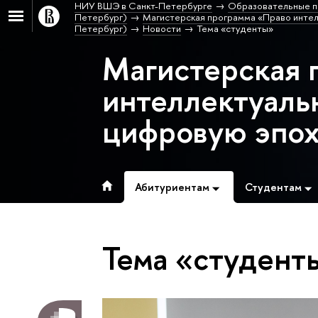
НИУ ВШЭ в Санкт-Петербурге
Образовательные п
Петербург)
Магистерская программа «Право интел
Петербург)
Новости
Тема «студенты»
Магистерская 
интеллектуаль
цифровую эпо
Абитуриентам
Студентам
Тема «студент