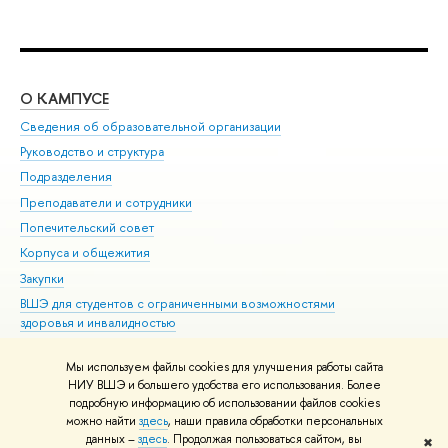
О КАМПУСЕ
ОБ
Сведения об образовательной организации
Мер
Руководство и структура
Мер
Подразделения
Дов
Преподаватели и сотрудники
Ол
Попечительский совет
При
Корпуса и общежития
При
Закупки
Ди
ВШЭ для студентов с ограниченными возможностями
До
здоровья и инвалидностью
Ас
Версия для слабовидящих
Обр
Мы используем файлы cookies для улучшения работы сайта
Единая платежная страница
НИУ ВШЭ и большего удобства его использования. Более
подробную информацию об использовании файлов cookies
можно найти
здесь
, наши правила обработки персональных
данных –
здесь
. Продолжая пользоваться сайтом, вы
✖