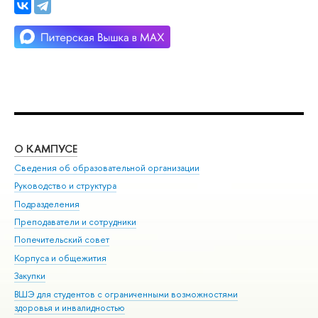
О КАМПУСЕ
ОБ
Сведения об образовательной организации
Мер
Руководство и структура
Мер
Подразделения
Дов
Преподаватели и сотрудники
Ол
Попечительский совет
При
Корпуса и общежития
При
Закупки
Ди
ВШЭ для студентов с ограниченными возможностями
До
здоровья и инвалидностью
Ас