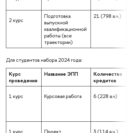
и
Подготовка
21 (798 а.ч.)
с
2 курс
выпускной
м
квалификационной
в
работы (все
траектории)
Для студентов набора 2024 года:
Курс
Название ЭПП
Количество
С
проведения
кредитов
п
1 курс
Курсовая работа
6 (228 а.ч)
о
и
(
и
1 курс
Проект
3 (114 а.ч.)
о