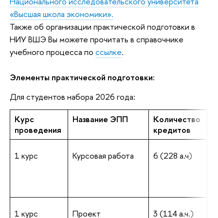
Национального исследовательского университета
«Высшая школа экономики».
Также об организации практической подготовки в
НИУ ВШЭ Вы можете прочитать в справочнике
учебного процесса по
ссылке
.
Элементы практической подготовки:
Для студентов набора 2026 года:
Курс
Название ЭПП
Количество
С
проведения
кредитов
п
1 курс
Курсовая работа
6 (228 а.ч)
о
и
(
и
1 курс
Проект
3 (114 а.ч.)
о