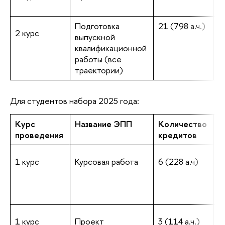
и
Подготовка
21 (798 а.ч.)
с
2 курс
выпускной
м
квалификационной
в
работы (все
траектории)
Для студентов набора 2025 года:
Курс
Название ЭПП
Количество
С
проведения
кредитов
п
1 курс
Курсовая работа
6 (228 а.ч)
о
и
(
и
1 курс
Проект
3 (114 а.ч.)
о