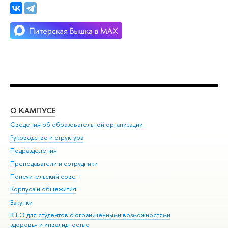
О КАМПУСЕ
ОБ
Сведения об образовательной организации
Мер
Руководство и структура
Мер
Подразделения
Дов
Преподаватели и сотрудники
Ол
Попечительский совет
При
Корпуса и общежития
При
Закупки
Ди
ВШЭ для студентов с ограниченными возможностями
До
здоровья и инвалидностью
Ас