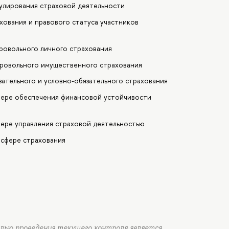
гулирования страховой деятельности
хования и правового статуса участников
ровольного личного страхования
бровольного имущественного страхования
зательного и условно-обязательного страхования
сфере обеспечения финансовой устойчивости
фере управления страховой деятельностью
 сфере страхования
елью проведения текущего контроля является