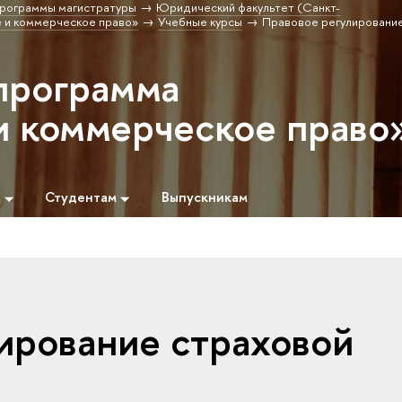
рограммы магистратуры
Юридический факультет (Санкт-
 и коммерческое право»
Учебные курсы
Правовое регулировани
программа
и коммерческое право
м
Студентам
Выпускникам
ирование страховой