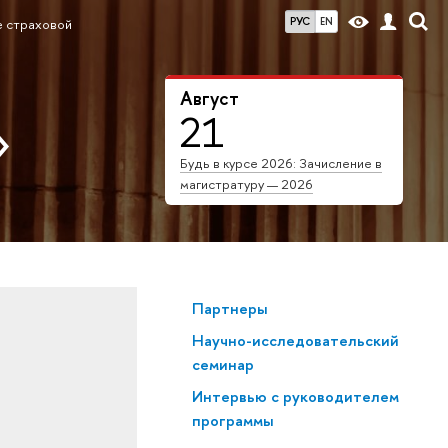
РУС
EN
е страховой
Август
21
»
Будь в курсе 2026: Зачисление в
магистратуру — 2026
Партнеры
Научно-исследовательский
семинар
Интервью с руководителем
программы