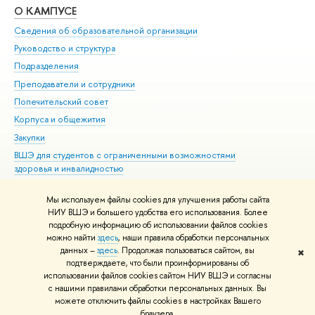
О КАМПУСЕ
ОБ
Сведения об образовательной организации
Мер
Руководство и структура
Мер
Подразделения
Дов
Преподаватели и сотрудники
Ол
Попечительский совет
При
Корпуса и общежития
При
Закупки
Ди
ВШЭ для студентов с ограниченными возможностями
До
здоровья и инвалидностью
Ас
Версия для слабовидящих
Обр
Мы используем файлы cookies для улучшения работы сайта
Единая платежная страница
НИУ ВШЭ и большего удобства его использования. Более
подробную информацию об использовании файлов cookies
можно найти
здесь
, наши правила обработки персональных
данных –
здесь
. Продолжая пользоваться сайтом, вы
✖
Редактору
подтверждаете, что были проинформированы об
© НИУ ВШЭ 1993–2026
Адреса и контакты
Условия использования
использовании файлов cookies сайтом НИУ ВШЭ и согласны
с нашими правилами обработки персональных данных. Вы
материалов
Политика конфиденциальности
Карта сайта
можете отключить файлы cookies в настройках Вашего
Шрифты HSE Sans и HSE Slab разработаны в
Школе дизайна НИУ ВШЭ
браузера.