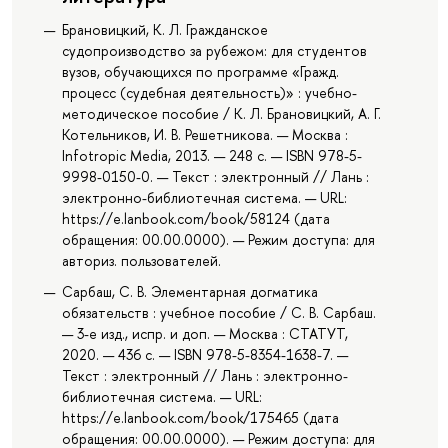
Брановицкий, К. Л. Гражданское
судопроизводство за рубежом: для студентов
вузов, обучающихся по программе «Гражд.
процесс (судебная деятельность)» : учебно-
методическое пособие / К. Л. Брановицкий, А. Г.
Котельников, И. В. Решетникова. — Москва :
Infotropic Media, 2013. — 248 с. — ISBN 978-5-
9998-0150-0. — Текст : электронный // Лань :
электронно-библиотечная система. — URL:
https://e.lanbook.com/book/58124 (дата
обращения: 00.00.0000). — Режим доступа: для
авториз. пользователей.
Сарбаш, С. В. Элементарная догматика
обязательств : учебное пособие / С. В. Сарбаш.
— 3-е изд., испр. и доп. — Москва : СТАТУТ,
2020. — 436 с. — ISBN 978-5-8354-1638-7. —
Текст : электронный // Лань : электронно-
библиотечная система. — URL:
https://e.lanbook.com/book/175465 (дата
обращения: 00.00.0000). — Режим доступа: для