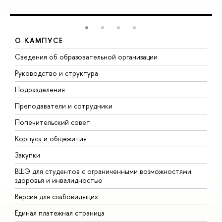
О КАМПУСЕ
Сведения об образовательной организации
М
Руководство и структура
М
Подразделения
Д
Преподаватели и сотрудники
О
Попечительский совет
П
Корпуса и общежития
П
Закупки
Д
ВШЭ для студентов с ограниченными возможностями
Д
здоровья и инвалидностью
А
Версия для слабовидящих
О
Единая платежная страница