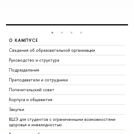
О КАМПУСЕ
Сведения об образовательной организации
М
Руководство и структура
М
Подразделения
Д
Преподаватели и сотрудники
О
Попечительский совет
П
Корпуса и общежития
П
Закупки
Д
ВШЭ для студентов с ограниченными возможностями
Д
здоровья и инвалидностью
А