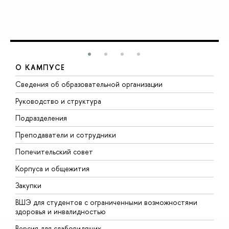
О КАМПУСЕ
Сведения об образовательной организации
М
Руководство и структура
М
Подразделения
Д
Преподаватели и сотрудники
О
Попечительский совет
П
Корпуса и общежития
П
Закупки
Д
ВШЭ для студентов с ограниченными возможностями
Д
здоровья и инвалидностью
А
Версия для слабовидящих