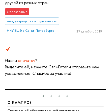
друзей из разных стран.
Образование
международное сотрудничество
НИУ ВШЭ в Санкт-Петербурге
17 декабря, 2019 г.
Нашли
опечатку
?
Выделите её, нажмите Ctrl+Enter и отправьте нам
уведомление. Спасибо за участие!
О КАМПУСЕ
Сведения об образовательной организации
М