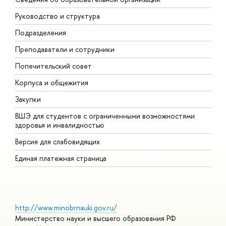
Руководство и структура
М
Подразделения
Д
Преподаватели и сотрудники
О
Попечительский совет
П
Корпуса и общежития
П
Закупки
Д
ВШЭ для студентов с ограниченными возможностями
Д
здоровья и инвалидностью
А
Версия для слабовидящих
О
Единая платежная страница
http://www.minobrnauki.gov.ru/
Министерство науки и высшего образования РФ