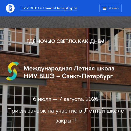
НИУ ВШЭ в Санкт-Петербурге
Меню
ГДЕ НОЧЬЮ СВЕТЛО, КАК ДНЕМ
6 июля — 7 августа, 2026
Прием заявок на участие в Летней школе
закрыт!