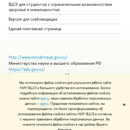
ВШЭ для студентов с ограниченными возможностями
Д
здоровья и инвалидностью
А
Версия для слабовидящих
О
Единая платежная страница
http://www.minobrnauki.gov.ru/
Министерство науки и высшего образования РФ
https://edu.gov.ru/
Министерство просвещения РФ
https://elearning.hse.ru/mooc
Мы используем файлы cookies для улучшения работы сайта
Массовые открытые онлайн-курсы
НИУ ВШЭ и большего удобства его использования. Более
подробную информацию об использовании файлов cookies
можно найти
здесь
, наши правила обработки персональных
данных –
здесь
. Продолжая пользоваться сайтом, вы
✖
© НИУ ВШЭ 1993–2026
Адреса и контакты
Условия
подтверждаете, что были проинформированы об
использования материалов
Политика конфиденциальности
Карта
использовании файлов cookies сайтом НИУ ВШЭ и согласны
сайта
с нашими правилами обработки персональных данных. Вы
Шрифты HSE Sans и HSE Slab разработаны в
Школе дизайна НИУ
можете отключить файлы cookies в настройках Вашего
ВШЭ
браузера.