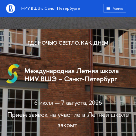
НИУ ВШЭ в Санкт-Петербурге
Меню
ГДЕ НОЧЬЮ СВЕТЛО, КАК ДНЕМ
6 июля — 7 августа, 2026
Прием заявок на участие в Летней школе
закрыт!