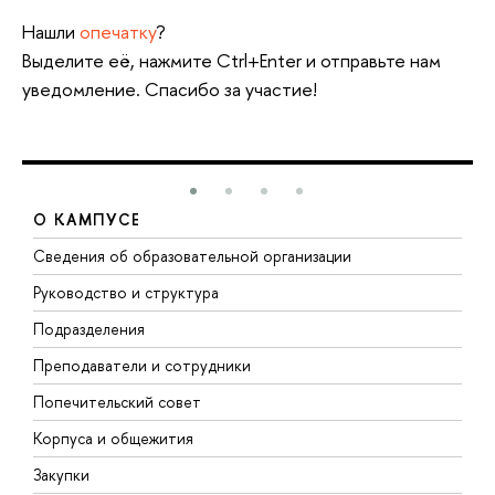
Нашли
опечатку
?
Выделите её, нажмите Ctrl+Enter и отправьте нам
уведомление. Спасибо за участие!
О КАМПУСЕ
Сведения об образовательной организации
М
Руководство и структура
М
Подразделения
Д
Преподаватели и сотрудники
О
Попечительский совет
П
Корпуса и общежития
П
Закупки
Д