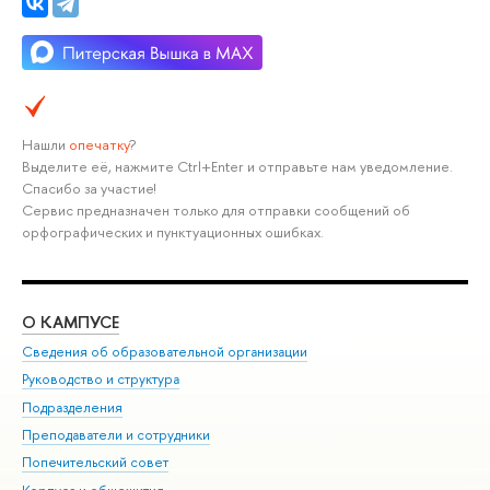
Нашли
опечатку
?
Выделите её, нажмите Ctrl+Enter и отправьте нам уведомление.
Спасибо за участие!
Сервис предназначен только для отправки сообщений об
орфографических и пунктуационных ошибках.
О КАМПУСЕ
ОБ
Сведения об образовательной организации
Мер
Руководство и структура
Мер
Подразделения
Дов
Преподаватели и сотрудники
Ол
Попечительский совет
При