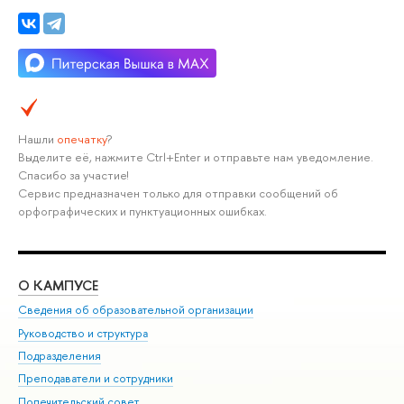
Нашли
опечатку
?
Выделите её, нажмите Ctrl+Enter и отправьте нам уведомление.
Спасибо за участие!
Сервис предназначен только для отправки сообщений об
орфографических и пунктуационных ошибках.
О КАМПУСЕ
ОБ
Сведения об образовательной организации
Мер
Руководство и структура
Мер
Подразделения
Дов
Преподаватели и сотрудники
Ол
Попечительский совет
При