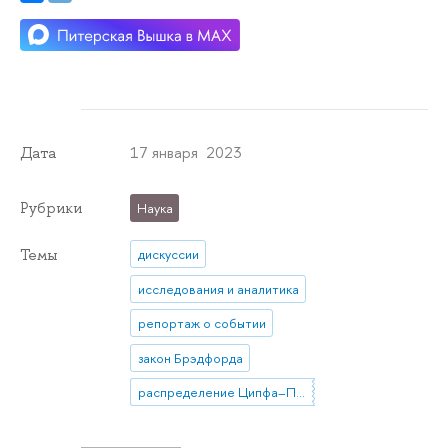
17 января 2023
Дата
Рубрики
Наука
Темы
дискуссии
исследования и аналитика
репортаж о событии
закон Брэдфорда
распределение Ципфа–Парето