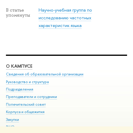
Научно-учебная группа по
В статье
упомянуты
исследованию частотных
характеристик языка
О КАМПУСЕ
ОБ
Сведения об образовательной организации
Мер
Руководство и структура
Мер
Подразделения
Дов
Преподаватели и сотрудники
Ол
Попечительский совет
При
Корпуса и общежития
При
Закупки
Ди
ВШЭ для студентов с ограниченными возможностями
До
здоровья и инвалидностью