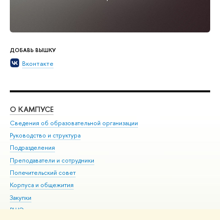
ДОБАВЬ ВЫШКУ
Вконтакте
О КАМПУСЕ
ОБ
Сведения об образовательной организации
Мер
Руководство и структура
Мер
Подразделения
Дов
Преподаватели и сотрудники
Ол
Попечительский совет
При
Корпуса и общежития
При
Закупки
Ди
ВШЭ для студентов с ограниченными возможностями
До
здоровья и инвалидностью