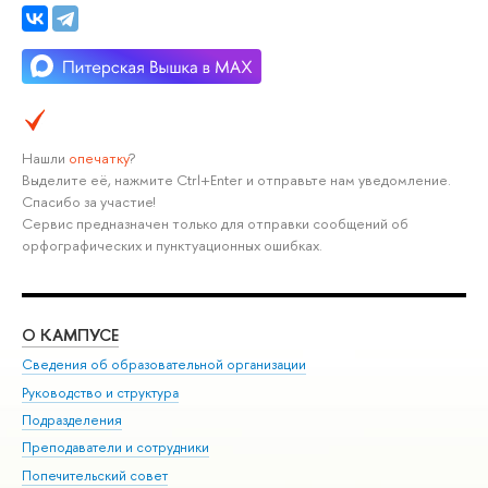
Нашли
опечатку
?
Выделите её, нажмите Ctrl+Enter и отправьте нам уведомление.
Спасибо за участие!
Сервис предназначен только для отправки сообщений об
орфографических и пунктуационных ошибках.
О КАМПУСЕ
ОБ
Сведения об образовательной организации
Мер
Руководство и структура
Мер
Подразделения
Дов
Преподаватели и сотрудники
Ол
Попечительский совет
При