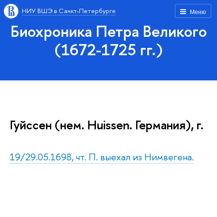
НИУ ВШЭ в Санкт-Петербурге
Меню
Биохроника Петра Великого
(1672-1725 гг.)
Гуйссен (нем. Huissen. Германия), г.
19/29.05.1698, чт. П. выехал из Нимвегена.