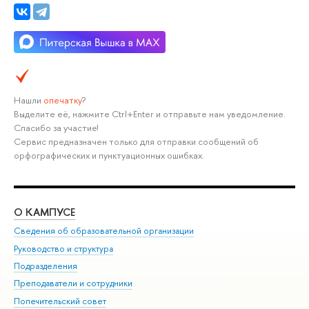
Нашли
опечатку
?
Выделите её, нажмите Ctrl+Enter и отправьте нам уведомление.
Спасибо за участие!
Сервис предназначен только для отправки сообщений об
орфографических и пунктуационных ошибках.
О КАМПУСЕ
ОБ
Сведения об образовательной организации
Мер
Руководство и структура
Мер
Подразделения
Дов
Преподаватели и сотрудники
Ол
Попечительский совет
При