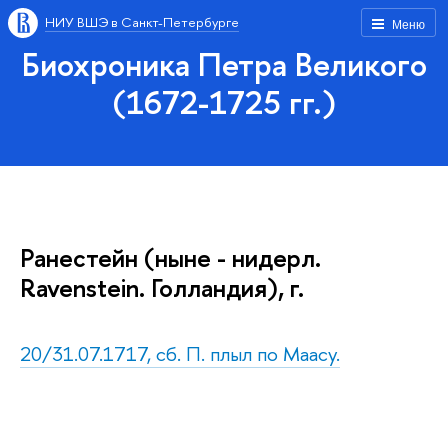
НИУ ВШЭ в Санкт-Петербурге
Меню
Биохроника Петра Великого
(1672-1725 гг.)
Ранестейн (ныне - нидерл.
Ravenstein. Голландия), г.
20/31.07.1717, сб. П. плыл по Маасу.