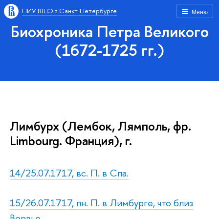
НИУ ВШЭ в Санкт-Петербурге
Меню
Биохроника Петра Великого
(1672-1725 гг.)
Лимбурх (Лембок, Лямполь, фр.
Limbourg. Франция), г.
14/25.07.1717, вс. П. в Спа.
15/26.07.1717, пн. П. в Лимбурге, что близ
Вервье.