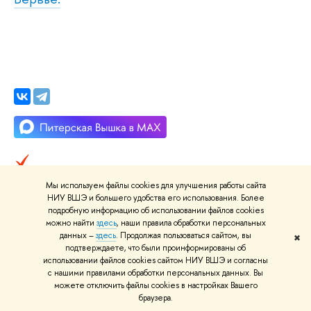
Нашли
опечатку
?
Мы используем файлы cookies для улучшения работы сайта
НИУ ВШЭ и большего удобства его использования. Более
Выделите её, нажмите Ctrl+Enter и отправьте нам уведомление.
подробную информацию об использовании файлов cookies
Спасибо за участие!
можно найти
здесь
, наши правила обработки персональных
Сервис предназначен только для отправки сообщений об
данных –
здесь
. Продолжая пользоваться сайтом, вы
✖
орфографических и пунктуационных ошибках.
подтверждаете, что были проинформированы об
использовании файлов cookies сайтом НИУ ВШЭ и согласны
с нашими правилами обработки персональных данных. Вы
можете отключить файлы cookies в настройках Вашего
О КАМПУСЕ
ОБ
браузера.