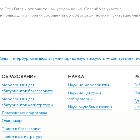
е Ctrl+Enter и отправьте нам уведомление. Спасибо за участие!
н только для отправки сообщений об орфографических и пунктуационных
анкт-Петербургская школа гуманитарных наук и искусств
→
Департамент и
ОБРАЗОВАНИЕ
НАУКА
Р
Мероприятия для
Научные мероприятия
Би
абитуриентов бакалавриата
Научные центры и
Пу
Мероприятия для
лаборатории
Ед
абитуриентов магистратуры
Научно-учебные группы
и 
Довузовская подготовка
Олимпиады
Прием в бакалавриат
Прием в магистратуру