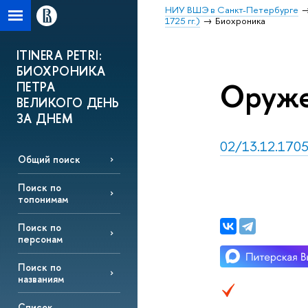
НИУ ВШЭ в Санкт-Петербурге
1725 гг.)
Биохроника
ITINERA PETRI:
БИОХРОНИКА
Оруже
ПЕТРА
ВЕЛИКОГО ДЕНЬ
ЗА ДНЕМ
02/13.12.1705,
Общий поиск
Поиск по
топонимам
Поиск по
персонам
Поиск по
названиям
Список