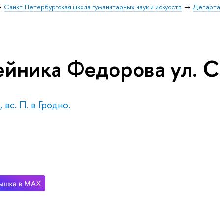
Санкт-Петербургская школа гуманитарных наук и искусств
Департа
йника Федорова ул. С
 вс. П. в Гродно.