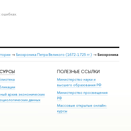
 ошибках.
стории
→
Биохроника Петра Великого (1672-1725 гг.)
→
Биохроника
ЕСУРСЫ
ПОЛЕЗНЫЕ ССЫЛКИ
блиотека
Министерство науки и
высшего образования РФ
бликации
Министерство просвещения
иный архив экономических
РФ
социологических данных
Массовые открытые онлайн-
курсы