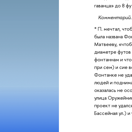
гаванца» до 8 ф
Комментарий.
* П. мечтал, что
была названа Фо
Матвееву, «чтоб
диаметре футов 
фонтаннам и что
при сем) и сие в
Фонтанке не уда
людей и поднима
оказалась не ос
улица Оружейник
проект не удалс
Бассейная ул.) и