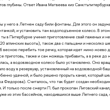
утов глубины. Ответ Ивана Матвеева «из Санктъпитербурха»
бы у него в Летнем саду били фонтаны. Для этого он задум
нтанкой, и установить там водоподъемное колесо. В это
 ты в Питербурхе учинил приготовление свай паженых и не
20 аглинских высоты), також два с пальцами и несколко ш
б весною перебить тое речку, которая идет мимо моево 
се приготовь, также и сам можешь прибавить, а в реке до 
лась, а водовзводное колесо было установлено. Оно вра
ло воду в резервуар, установленный на водовзводной башн
обенно удачной, и было решено прорыть канал, который ше
а Федорова). Считалось, что так будет создан необходим
я. И только после смерти П. был прокопан Лиговский канал
 уже из этих бассейнов, находившихся выше Летнего сада, 