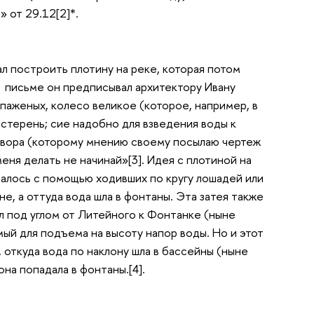
 от 29.12[2]*.
ал построить плотину на реке, которая потом
м письме он предписывал архитектору Ивану
паженых, колесо великое (которое, например, в
естерень; сие надобно для взведения воды к
двора (которому мнению своему посылаю чертеж
меня делать не начинай»[3]. Идея с плотиной на
щалось с помощью ходивших по кругу лошадей или
е, а оттуда вода шла в фонтаны. Эта затея также
л под углом от Литейного к Фонтанке (ныне
ый для подъема на высоту напор воды. Но и этот
, откуда вода по наклону шла в бассейны (ныне
она попадала в фонтаны.[4].