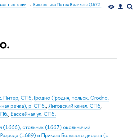
мент истории
Биохроника Петра Великого (1672-
о.
х. Питер, СПб
,
Гродно (Гродня, польск. Grodno,
ая речка), р. СПб.
,
Лиговский канал. СПб
,
СПб.
,
Бассейная ул. СПб.
й (1666), стольник (1667) окольничий
я Разряда (1689) и Приказа Большого дворца (с