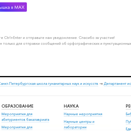
е Ctrl+Enter и отправьте нам уведомление. Спасибо за участие!
н только для отправки сообщений об орфографических и пунктуационных
анкт-Петербургская школа гуманитарных наук и искусств
→
Департамент и
ОБРАЗОВАНИЕ
НАУКА
Р
Мероприятия для
Научные мероприятия
Би
абитуриентов бакалавриата
Научные центры и
Пу
Мероприятия для
лаборатории
Ед