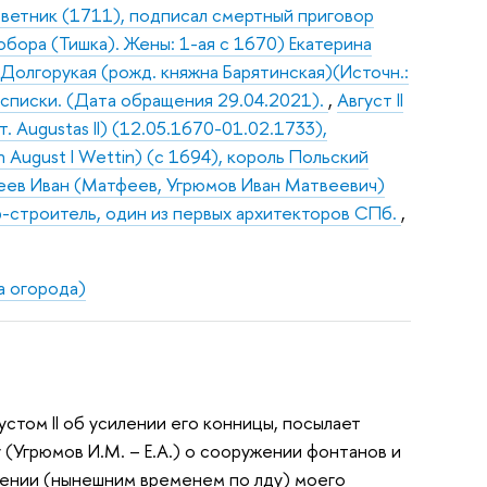
оветник (1711), подписал смертный приговор
бора (Тишка). Жены: 1-ая с 1670) Екатерина
 Долгорукая (рожд. княжна Барятинская)(Источн.:
е списки. (Дата обращения 29.04.2021).
,
Август II
ит. Augustas II) (12.05.1670-01.02.1733),
 August I Wettin) (с 1694), король Польский
ев Иван (Матфеев, Угрюмов Иван Матвеевич)
-строитель, один из первых архитекторов СПб.
,
а огорода)
густом II об усилении его конницы, посылает
 (Угрюмов И.М. – Е.А.) о сооружении фонтанов и
блении (нынешним временем по лду) моего