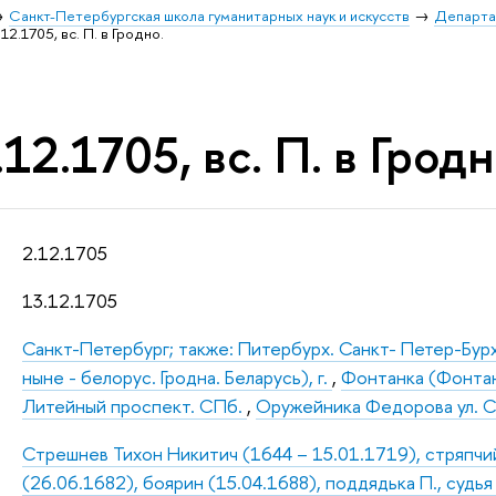
Санкт-Петербургская школа гуманитарных наук и искусств
Департа
12.1705, вс. П. в Гродно.
12.1705, вс. П. в Гродн
2.12.1705
13.12.1705
Санкт-Петербург; также: Питербурх. Санкт- Петер-Бур
ныне - белорус. Гродна. Беларусь), г.
,
Фонтанка (Фонтанн
Литейный проспект. СПб.
,
Оружейника Федорова ул. 
Стрешнев Тихон Никитич (1644 – 15.01.1719), стряпчи
(26.06.1682), боярин (15.04.1688), поддядька П., судь