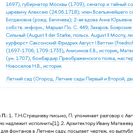
1697), губернатор Москвы (1709), сенатор и тайный с
царевичу Алексею (24.06.1718); член Всепьянейшего со
Богдановна (рожд. Бегичева); 2-ая вдова Анна Юрьевна
собств. информ.; Маршал По. С. 449; Захаров. Боярски
Сильный (August II der Starke, польск. August II Mocny, л
курфюрст Саксонский Фридрих Август I Веттин (Friedrich
(1697-1706; 1709-1733)
,
Анисимов Е.В., историк
,
Матве
(ум. 1707), бомбардир Преображенского полка, мастер
Новоселов Н.В., историк
Летний сад (Огород, Летние сады Первый и Второй, дв
 П.
: 1. Т.Н.Стрешневу письмо, П. упоминает разговор с Ав
кую надлежит исполнить[1]; 2. Архитектору Ивану Матвееву
для фонтанов в Летнем саду, посылает чертеж, «о выглу