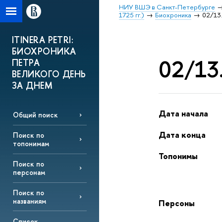
НИУ ВШЭ в Санкт-Петербурге
1725 гг.)
Биохроника
02/13.
ITINERA PETRI:
БИОХРОНИКА
02/13.
ПЕТРА
ВЕЛИКОГО ДЕНЬ
ЗА ДНЕМ
Дата начала
Общий поиск
Дата конца
Поиск по
топонимам
Топонимы
Поиск по
персонам
Поиск по
названиям
Персоны
Список