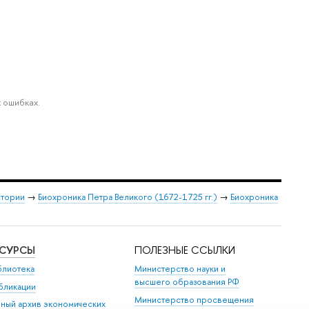
 ошибках.
стории
→
Биохроника Петра Великого (1672-1725 гг.)
→
Биохроника
ЕСУРСЫ
ПОЛЕЗНЫЕ ССЫЛКИ
блиотека
Министерство науки и
высшего образования РФ
бликации
Министерство просвещения
иный архив экономических