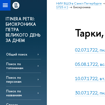
НИУ ВШЭ в Санкт-Петербурге
1725 гг.)
Биохроника
ITINERA PETRI:
БИОХРОНИКА
Тарки, 
ПЕТРА
ВЕЛИКОГО ДЕНЬ
ЗА ДНЕМ
02.07.1722, пн
Общий поиск
05.08.1722, вс
Поиск по
топонимам
10.07.1722, вт
Поиск по
персонам
Поиск по
30.07.1722, пн.
названиям
Список