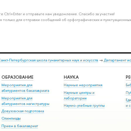
е Ctrl+Enter и отправьте нам уведомление. Спасибо за участие!
н только для отправки сообщений об орфографических и пунктуационных
анкт-Петербургская школа гуманитарных наук и искусств
→
Департамент и
ОБРАЗОВАНИЕ
НАУКА
Р
Мероприятия для
Научные мероприятия
Би
абитуриентов бакалавриата
Научные центры и
Пу
Мероприятия для
лаборатории
Ед
абитуриентов магистратуры
Научно-учебные группы
и 
Довузовская подготовка
Олимпиады
Прием в бакалавриат