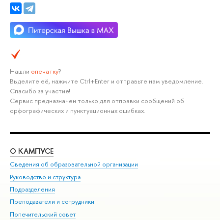
Нашли
опечатку
?
Выделите её, нажмите Ctrl+Enter и отправьте нам уведомление.
Спасибо за участие!
Сервис предназначен только для отправки сообщений об
орфографических и пунктуационных ошибках.
О КАМПУСЕ
ОБ
Сведения об образовательной организации
Мер
Руководство и структура
Мер
Подразделения
Дов
Преподаватели и сотрудники
Ол
Попечительский совет
При