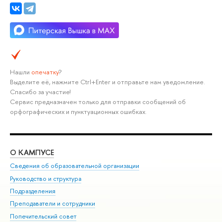
Нашли
опечатку
?
Выделите её, нажмите Ctrl+Enter и отправьте нам уведомление.
Спасибо за участие!
Сервис предназначен только для отправки сообщений об
орфографических и пунктуационных ошибках.
О КАМПУСЕ
ОБ
Сведения об образовательной организации
Мер
Руководство и структура
Мер
Подразделения
Дов
Преподаватели и сотрудники
Ол
Попечительский совет
При