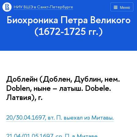
НИУ ВШЭ в Санкт-Петербурге
Меню
Биохроника Петра Великого
(1672-1725 гг.)
Доблейн (Доблен, Дублин, нем.
Doblen, ныне – латыш. Dobele.
Латвия), г.
20/30.04.1697, вт. П. выехал из Митавы.
21.04/01.05.1697, ср. П. в Митаве.