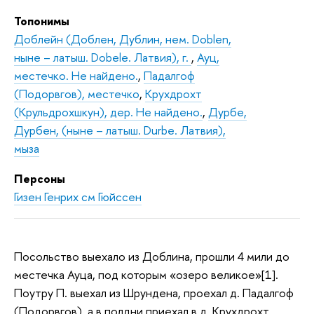
Топонимы
Доблейн (Доблен, Дублин, нем. Doblen,
ныне – латыш. Dobele. Латвия), г.
,
Ауц,
местечко. Не найдено.
,
Падалгоф
(Подорвгов), местечко
,
Крухдрохт
(Крульдрохшкун), дер. Не найдено.
,
Дурбе,
Дурбен, (ныне – латыш. Durbe. Латвия),
мыза
Персоны
Гизен Генрих см Гюйссен
Посольство выехало из Доблина, прошли 4 мили до
местечка Ауца, под которым «озеро великое»[1].
Поутру П. выехал из Шрундена, проехал д. Падалгоф
(Подорвгов), а в полдни приехал в д. Крухдрохт