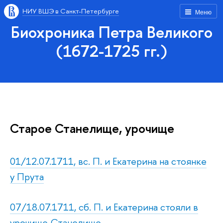
НИУ ВШЭ в Санкт-Петербурге
Меню
Биохроника Петра Великого
(1672-1725 гг.)
Старое Станелище, урочище
01/12.07.1711, вс. П. и Екатерина на стоянке
у Прута
07/18.07.1711, сб. П. и Екатерина стояли в
урочище Станелище.