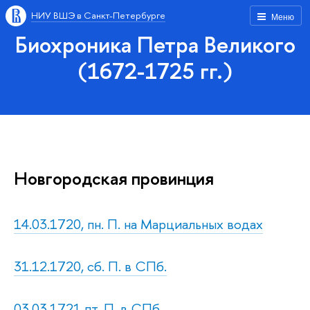
НИУ ВШЭ в Санкт-Петербурге
Меню
Биохроника Петра Великого
(1672-1725 гг.)
Новгородская провинция
14.03.1720, пн. П. на Марциальных водах
31.12.1720, сб. П. в СПб.
03.03.1721 пт. П. в СПб.