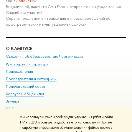
Нашли
опечатку
?
Выделите её, нажмите Ctrl+Enter и отправьте нам уведомление.
Спасибо за участие!
Сервис предназначен только для отправки сообщений об
орфографических и пунктуационных ошибках.
О КАМПУСЕ
ОБ
Сведения об образовательной организации
Мер
Руководство и структура
Мер
Подразделения
Дов
Преподаватели и сотрудники
Ол
Попечительский совет
При
Корпуса и общежития
При
Закупки
Ди
ВШЭ для студентов с ограниченными возможностями
До
здоровья и инвалидностью
Ас
Мы используем файлы cookies для улучшения работы сайта
Версия для слабовидящих
НИУ ВШЭ и большего удобства его использования. Более
Обр
подробную информацию об использовании файлов cookies
Единая платежная страница