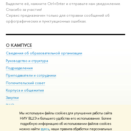
Выделите её, нажмите Ctrl+Enter и отправьте нам уведомление.
Спасибо за участие!
Сервис предназначен только для отправки сообщений об
орфографических и пунктуационных ошибках.
О КАМПУСЕ
ОБ
Сведения об образовательной организации
Мер
Руководство и структура
Мер
Подразделения
Дов
Преподаватели и сотрудники
Ол
Попечительский совет
При
Корпуса и общежития
При
Закупки
Ди
ВШЭ для студентов с ограниченными возможностями
До
здоровья и инвалидностью
Ас
Мы используем файлы cookies для улучшения работы сайта
Версия для слабовидящих
НИУ ВШЭ и большего удобства его использования. Более
Обр
подробную информацию об использовании файлов cookies
Единая платежная страница
можно найти
здесь
, наши правила обработки персональных