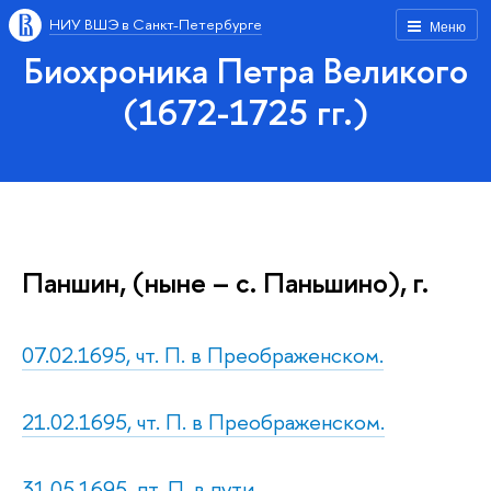
НИУ ВШЭ в Санкт-Петербурге
Меню
Биохроника Петра Великого
(1672-1725 гг.)
Паншин, (ныне – с. Паньшино), г.
07.02.1695, чт. П. в Преображенском.
21.02.1695, чт. П. в Преображенском.
31.05.1695, пт. П. в пути.