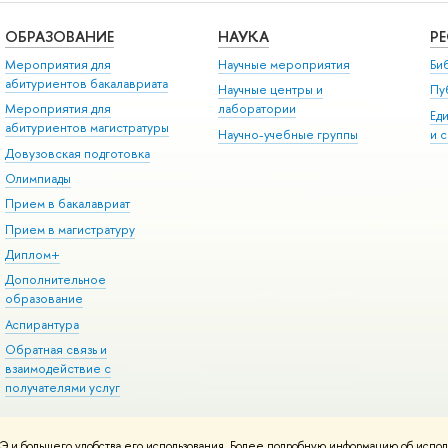
ОБРАЗОВАНИЕ
НАУКА
Р
Мероприятия для
Научные мероприятия
Би
абитуриентов бакалавриата
Научные центры и
Пу
Мероприятия для
лаборатории
Ед
абитуриентов магистратуры
Научно-учебные группы
и 
Довузовская подготовка
Олимпиады
Прием в бакалавриат
Прием в магистратуру
Диплом+
Дополнительное
образование
Аспирантура
Обратная связь и
взаимодействие с
получателями услуг
 и большего удобства его использования. Более подробную информацию об испол
онтакты
Условия использования материалов
Политика конфиденциальност