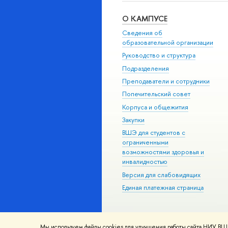
О КАМПУСЕ
Сведения об
образовательной организации
Руководство и структура
Подразделения
Преподаватели и сотрудники
Попечительский совет
Корпуса и общежития
Закупки
ВШЭ для студентов с
ограниченными
возможностями здоровья и
инвалидностью
Версия для слабовидящих
Единая платежная страница
Мы используем файлы cookies для улучшения работы сайта НИУ ВШЭ
© НИУ ВШЭ 1993–2026
Адреса и к