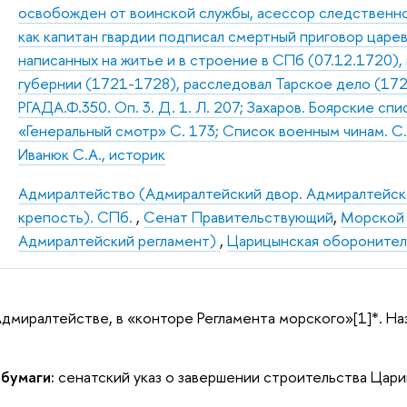
освобожден от воинской службы, асессор следственно
как капитан гвардии подписал смертный приговор царе
написанных на житье и в строение в СПб (07.12.1720)
губернии (1721-1728), расследовал Тарское дело (1724
РГАДА.Ф.350. Оп. 3. Д. 1. Л. 207; Захаров. Боярские сп
«Генеральный смотр» С. 173; Список военным чинам. С. 
Иванюк С.А., историк
Адмиралтейство (Адмиралтейский двор. Адмиралтейск
крепость). СПб.
,
Сенат Правительствующий
,
Морской 
Адмиралтейский регламент)
,
Царицынская оборонитель
 Адмиралтействе, в «конторе Регламента морского»[1]*. 
 бумаги:
сенатский указ о завершении строительства Цар