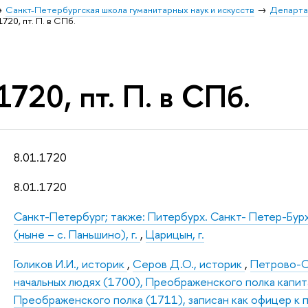
Санкт-Петербургская школа гуманитарных наук и искусств
Департа
1720, пт. П. в СПб.
1720, пт. П. в СПб.
8.01.1720
8.01.1720
Санкт-Петербург; также: Питербурх. Санкт- Петер-Бур
(ныне – с. Паньшино), г.
,
Царицын, г.
Голиков И.И., историк
,
Серов Д.О., историк
,
Петрово-Со
начальных людях (1700), Преображенского полка капит
Преображенского полка (1711), записан как офицер к 