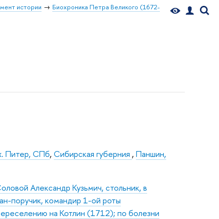
мент истории
Биохроника Петра Великого (1672-
х. Питер, СПб
,
Сибирская губерния
,
Паншин,
ловой Александр Кузьмич, стольник, в
ан-поручик, командир 1-ой роты
переселению на Котлин (1712); по болезни