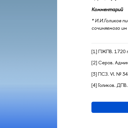
Комментарий
* И.И.Голиков п
сочиняемого им
[1] ПЖПВ. 1720 г.
[2] Серов. Адми
[3] ПСЗ. VI. № 3
[4] Голиков. ДПВ. 