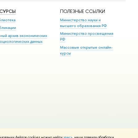
ЕСУРСЫ
ПОЛЕЗНЫЕ ССЫЛКИ
блиотека
Министерство науки и
высшего образования РФ
бликации
Министерство просвещения
иный архив экономических
РФ
социологических данных
Массовые открытые онлайн-
курсы
ьзовании файлов cookies можно найти
здесь
, наши правила обработки
и
Карта сайта