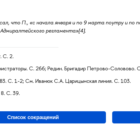
исал, что П., «с начала января и по 9 марта поутру и п
 Адмиралтейского регламента»[4].
 С. 2.
нистраторы. С. 266; Редин. Бригадир Петрово-Соловово. С
483. С. 1-2; См. Иванюк С.А. Царицынская линия. С. 103.
8. С. 39.
Список сокращений