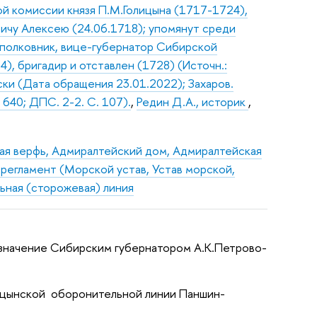
й комиссии князя П.М.Голицына (1717-1724),
вичу Алексею (24.06.1718); упомянут среди
, полковник, вице-губернатор Сибирской
), бригадир и отставлен (1728) (Источн.:
иски (Дата обращения 23.01.2022); Захаров.
640; ДПС. 2-2. С. 107).
,
Редин Д.А., историк
,
ая верфь, Адмиралтейский дом, Адмиралтейская
регламент (Морской устав, Устав морской,
ная (сторожевая) линия
Назначение Сибирским губернатором А.К.Петрово-
ицынской оборонительной линии Паншин-