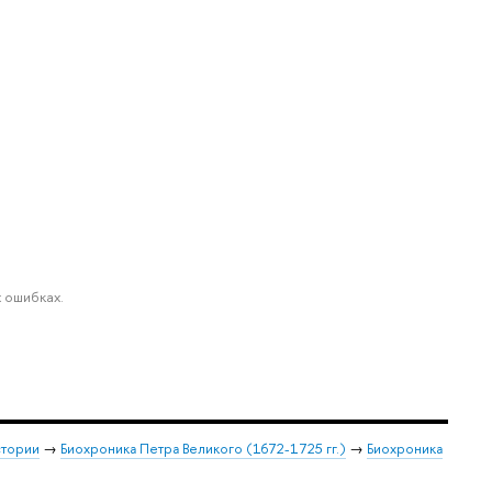
 ошибках.
стории
→
Биохроника Петра Великого (1672-1725 гг.)
→
Биохроника