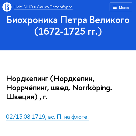
НИУ ВШЭ в Санкт-Петербурге
Меню
Биохроника Петра Великого
(1672-1725 гг.)
Нордкепинг (Нордкепин,
Норрчёпинг, швед. Norrköping.
Швеция) , г.
02/13.08.1719, вс. П. на флоте.