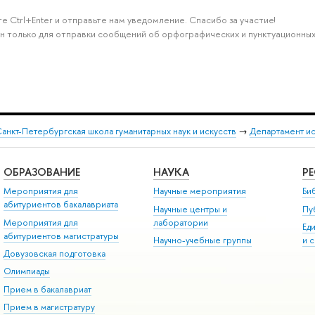
е Ctrl+Enter и отправьте нам уведомление. Спасибо за участие!
н только для отправки сообщений об орфографических и пунктуационных
анкт-Петербургская школа гуманитарных наук и искусств
→
Департамент и
ОБРАЗОВАНИЕ
НАУКА
Р
Мероприятия для
Научные мероприятия
Би
абитуриентов бакалавриата
Научные центры и
Пу
Мероприятия для
лаборатории
Ед
абитуриентов магистратуры
Научно-учебные группы
и 
Довузовская подготовка
Олимпиады
Прием в бакалавриат
Прием в магистратуру