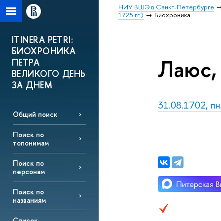
НИУ ВШЭ в Санкт-Петербурге
1725 гг.)
Биохроника
ITINERA PETRI:
БИОХРОНИКА
Лаюс, 
ПЕТРА
ВЕЛИКОГО ДЕНЬ
ЗА ДНЕМ
31.08.1702, пн
Общий поиск
Поиск по
топонимам
Поиск по
персонам
Поиск по
названиям
Список