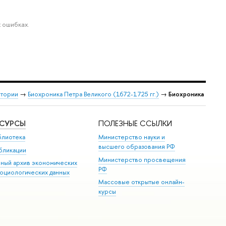
 ошибках.
стории
→
Биохроника Петра Великого (1672-1725 гг.)
→
Биохроника
ЕСУРСЫ
ПОЛЕЗНЫЕ ССЫЛКИ
блиотека
Министерство науки и
высшего образования РФ
бликации
Министерство просвещения
иный архив экономических
РФ
социологических данных
Массовые открытые онлайн-
курсы