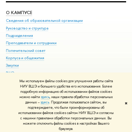
О КАМПУСЕ
ОБ
Сведения об образовательной организации
Мер
Руководство и структура
Мер
Подразделения
Дов
Преподаватели и сотрудники
Ол
Попечительский совет
При
Корпуса и общежития
При
Закупки
Ди
ВШЭ для студентов с ограниченными возможностями
До
здоровья и инвалидностью
Ас
Мы используем файлы cookies для улучшения работы сайта
Версия для слабовидящих
НИУ ВШЭ и большего удобства его использования. Более
Обр
подробную информацию об использовании файлов cookies
Единая платежная страница
можно найти
здесь
, наши правила обработки персональных
данных –
здесь
. Продолжая пользоваться сайтом, вы
✖
Редактору
подтверждаете, что были проинформированы об
© НИУ ВШЭ 1993–2026
Адреса и контакты
Условия использования
использовании файлов cookies сайтом НИУ ВШЭ и согласны
с нашими правилами обработки персональных данных. Вы
материалов
Политика конфиденциальности
Карта сайта
можете отключить файлы cookies в настройках Вашего
Шрифты HSE Sans и HSE Slab разработаны в
Школе дизайна НИУ ВШЭ
браузера.