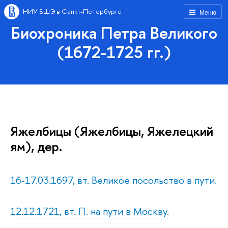
НИУ ВШЭ в Санкт-Петербурге
Меню
Биохроника Петра Великого
(1672-1725 гг.)
Яжелбицы (Яжелбицы, Яжелецкий
ям), дер.
16-17.03.1697, вт. Великое посольство в пути.
12.12.1721, вт. П. на пути в Москву.