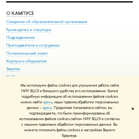
О КАМПУСЕ
ОБ
Сведения об образовательной организации
Мер
Руководство и структура
Мер
Подразделения
Дов
Преподаватели и сотрудники
Ол
Попечительский совет
При
Корпуса и общежития
При
Закупки
Ди
ВШЭ для студентов с ограниченными возможностями
До
здоровья и инвалидностью
Ас
Мы используем файлы cookies для улучшения работы сайта
Версия для слабовидящих
НИУ ВШЭ и большего удобства его использования. Более
Обр
подробную информацию об использовании файлов cookies
Единая платежная страница
можно найти
здесь
, наши правила обработки персональных
данных –
здесь
. Продолжая пользоваться сайтом, вы
✖
Редактору
подтверждаете, что были проинформированы об
© НИУ ВШЭ 1993–2026
Адреса и контакты
Условия использования
использовании файлов cookies сайтом НИУ ВШЭ и согласны
с нашими правилами обработки персональных данных. Вы
материалов
Политика конфиденциальности
Карта сайта
можете отключить файлы cookies в настройках Вашего
Шрифты HSE Sans и HSE Slab разработаны в
Школе дизайна НИУ ВШЭ
браузера.