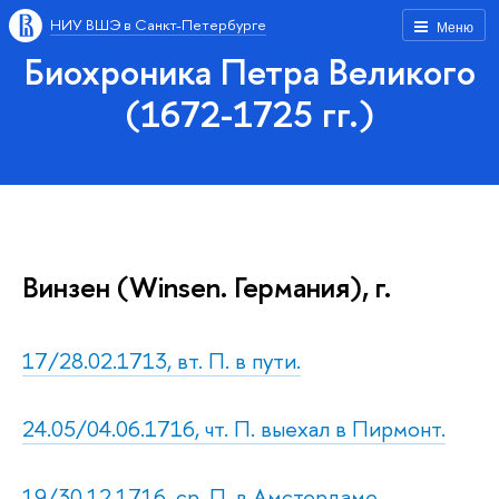
НИУ ВШЭ в Санкт-Петербурге
Меню
Биохроника Петра Великого
(1672-1725 гг.)
Винзен (Winsen. Германия), г.
17/28.02.1713, вт. П. в пути.
24.05/04.06.1716, чт. П. выехал в Пирмонт.
19/30.12.1716, ср. П. в Амстердаме.