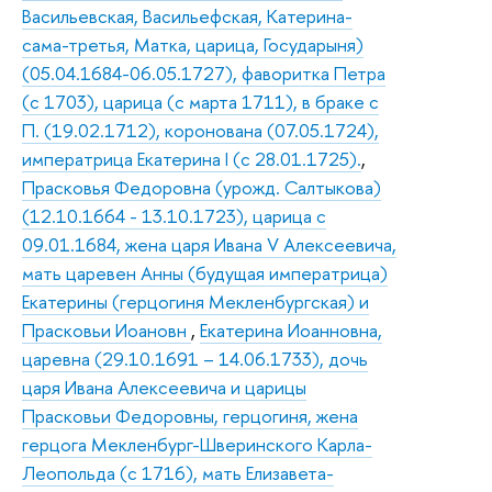
Васильевская, Васильефская, Катерина-
сама-третья, Матка, царица, Государыня)
(05.04.1684-06.05.1727), фаворитка Петра
(с 1703), царица (с марта 1711), в браке с
П. (19.02.1712), коронована (07.05.1724),
императрица Екатерина I (с 28.01.1725).
,
Прасковья Федоровна (урожд. Салтыкова)
(12.10.1664 - 13.10.1723), царица с
09.01.1684, жена царя Ивана V Алексеевича,
мать царевен Анны (будущая императрица)
Екатерины (герцогиня Мекленбургская) и
Прасковьи Иоановн
,
Екатерина Иоанновна,
царевна (29.10.1691 – 14.06.1733), дочь
царя Ивана Алексеевича и царицы
Прасковьи Федоровны, герцогиня, жена
герцога Мекленбург-Шверинского Карла-
Леопольда (с 1716), мать Елизавета-