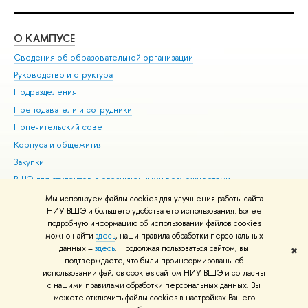
О КАМПУСЕ
ОБ
Сведения об образовательной организации
Мер
Руководство и структура
Мер
Подразделения
Дов
Преподаватели и сотрудники
Ол
Попечительский совет
При
Корпуса и общежития
При
Закупки
Ди
ВШЭ для студентов с ограниченными возможностями
До
здоровья и инвалидностью
Ас
Мы используем файлы cookies для улучшения работы сайта
Версия для слабовидящих
НИУ ВШЭ и большего удобства его использования. Более
Обр
подробную информацию об использовании файлов cookies
Единая платежная страница
можно найти
здесь
, наши правила обработки персональных
данных –
здесь
. Продолжая пользоваться сайтом, вы
✖
Редактору
подтверждаете, что были проинформированы об
© НИУ ВШЭ 1993–2026
Адреса и контакты
Условия использования
использовании файлов cookies сайтом НИУ ВШЭ и согласны
с нашими правилами обработки персональных данных. Вы
материалов
Политика конфиденциальности
Карта сайта
можете отключить файлы cookies в настройках Вашего
Шрифты HSE Sans и HSE Slab разработаны в
Школе дизайна НИУ ВШЭ