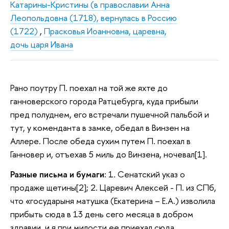
Катарины-Кристины (в православии Анна
Леопольдовна (1718), вернулась в Россию
(1722)
,
Прасковья Иоанновна, царевна,
дочь царя Ивана
Рано поутру П. поехал на той же яхте до
ганноверского города Ратцебурга, куда прибыли
пред полуднем, его встречали пушечной пальбой и
тут, у коменданта в замке, обедал в Винзен на
Аллере. После обеда сухим путем П. поехал в
Ганновер и, отъехав 5 миль до Винзена, ночевал[1].
Разные письма и бумаги:
1. Сенатский указ о
продаже щетины[2]; 2. Царевич Алексей - П. из СПб,
что «государыня матушка (Екатерина – Е.А.) изволила
прибыть сюда в 13 день сего месяца в добром
здравии, и я при милости ее приехал сюда