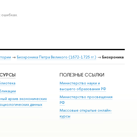
 ошибках.
стории
→
Биохроника Петра Великого (1672-1725 гг.)
→
Биохроника
ЕСУРСЫ
ПОЛЕЗНЫЕ ССЫЛКИ
блиотека
Министерство науки и
высшего образования РФ
бликации
Министерство просвещения
иный архив экономических
РФ
социологических данных
Массовые открытые онлайн-
курсы