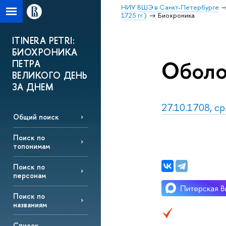
НИУ ВШЭ в Санкт-Петербурге
1725 гг.)
Биохроника
ITINERA PETRI:
БИОХРОНИКА
Оболо
ПЕТРА
ВЕЛИКОГО ДЕНЬ
ЗА ДНЕМ
27.10.1708, ср
Общий поиск
Поиск по
топонимам
Поиск по
персонам
Поиск по
названиям
Список