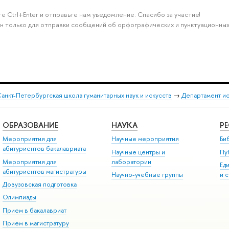
е Ctrl+Enter и отправьте нам уведомление. Спасибо за участие!
н только для отправки сообщений об орфографических и пунктуационных
анкт-Петербургская школа гуманитарных наук и искусств
→
Департамент и
ОБРАЗОВАНИЕ
НАУКА
Р
Мероприятия для
Научные мероприятия
Би
абитуриентов бакалавриата
Научные центры и
Пу
Мероприятия для
лаборатории
Ед
абитуриентов магистратуры
Научно-учебные группы
и 
Довузовская подготовка
Олимпиады
Прием в бакалавриат
Прием в магистратуру