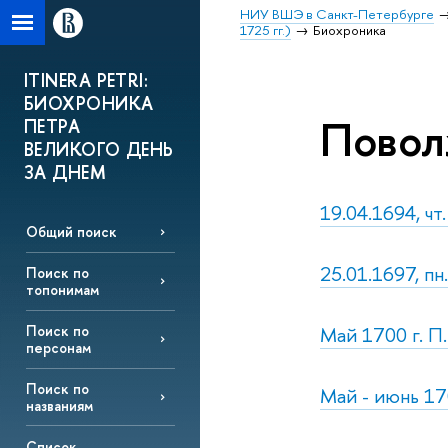
НИУ ВШЭ в Санкт-Петербурге
1725 гг.)
Биохроника
ITINERA PETRI:
БИОХРОНИКА
Повол
ПЕТРА
ВЕЛИКОГО ДЕНЬ
ЗА ДНЕМ
19.04.1694, чт
Общий поиск
25.01.1697, п
Поиск по
топонимам
Май 1700 г. П
Поиск по
персонам
Поиск по
Май - июнь 17
названиям
Список