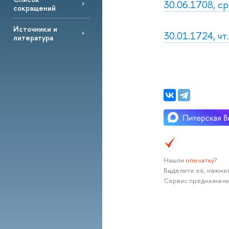
30.06.1708, ср
сокращений
Источники и
30.01.1724, чт
литература
Нашли
опечатку
?
Выделите её, нажмит
Сервис предназначе