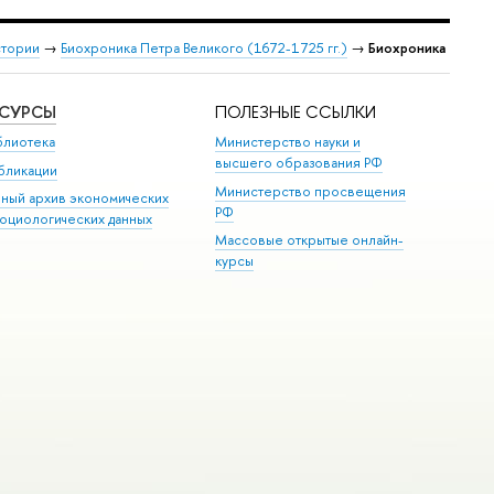
стории
→
Биохроника Петра Великого (1672-1725 гг.)
→
Биохроника
ЕСУРСЫ
ПОЛЕЗНЫЕ ССЫЛКИ
блиотека
Министерство науки и
высшего образования РФ
бликации
Министерство просвещения
иный архив экономических
РФ
социологических данных
Массовые открытые онлайн-
курсы