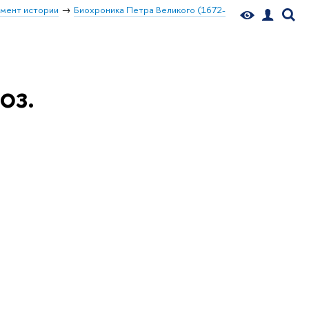
мент истории
Биохроника Петра Великого (1672-
оз.