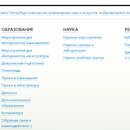
анкт-Петербургская школа гуманитарных наук и искусств
→
Департамент и
ОБРАЗОВАНИЕ
НАУКА
Р
Мероприятия для
Научные мероприятия
Би
абитуриентов бакалавриата
Научные центры и
Пу
Мероприятия для
лаборатории
Ед
абитуриентов магистратуры
Научно-учебные группы
и 
Довузовская подготовка
Олимпиады
Прием в бакалавриат
Прием в магистратуру
Диплом+
Дополнительное
образование
Аспирантура
Обратная связь и
взаимодействие с