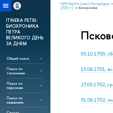
НИУ ВШЭ в Санкт-Петербурге
1725 гг.)
Биохроника
ITINERA PETRI:
БИОХРОНИКА
Псковс
ПЕТРА
ВЕЛИКОГО ДЕНЬ
ЗА ДНЕМ
05.10.1700, сб
Общий поиск
15.06.1701, вс
Поиск по
топонимам
27.05.1702, ср
Поиск по
персонам
Поиск по
31.08.1702, пн
названиям
Список