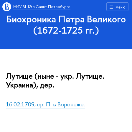
НИУ ВШЭ в Санкт-Петербурге
Меню
Биохроника Петра Великого
(1672-1725 гг.)
Лутище (ныне - укр. Лутище.
Украина), дер.
16.02.1709, ср. П. в Воронеже.