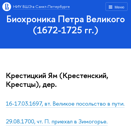
НИУ ВШЭ в Санкт-Петербурге
Меню
Биохроника Петра Великого
(1672-1725 гг.)
Крестицкий Ям (Крестенский,
Крестцы), дер.
16-17.03.1697, вт. Великое посольство в пути.
29.08.1700, чт. П. приехал в Зимогорье.