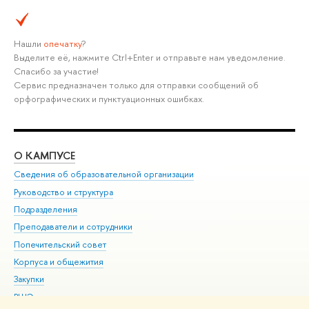
Нашли
опечатку
?
Выделите её, нажмите Ctrl+Enter и отправьте нам уведомление.
Спасибо за участие!
Сервис предназначен только для отправки сообщений об
орфографических и пунктуационных ошибках.
О КАМПУСЕ
ОБ
Сведения об образовательной организации
Мер
Руководство и структура
Мер
Подразделения
Дов
Преподаватели и сотрудники
Ол
Попечительский совет
При
Корпуса и общежития
При
Закупки
Ди
ВШЭ для студентов с ограниченными возможностями
До