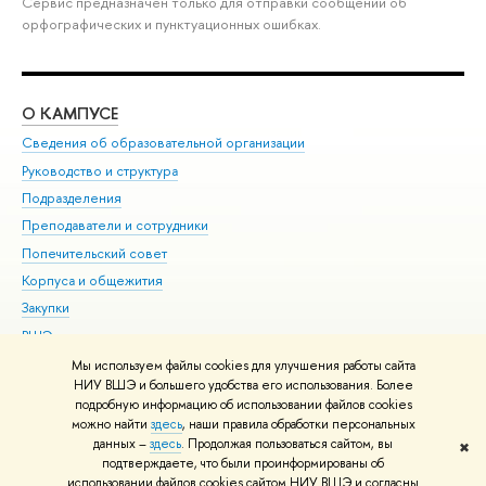
Сервис предназначен только для отправки сообщений об
орфографических и пунктуационных ошибках.
О КАМПУСЕ
ОБ
Сведения об образовательной организации
Мер
Руководство и структура
Мер
Подразделения
Дов
Преподаватели и сотрудники
Ол
Попечительский совет
При
Корпуса и общежития
При
Закупки
Ди
ВШЭ для студентов с ограниченными возможностями
До
здоровья и инвалидностью
Ас
Мы используем файлы cookies для улучшения работы сайта
Версия для слабовидящих
НИУ ВШЭ и большего удобства его использования. Более
Обр
подробную информацию об использовании файлов cookies
Единая платежная страница
можно найти
здесь
, наши правила обработки персональных
данных –
здесь
. Продолжая пользоваться сайтом, вы
✖
Редактору
подтверждаете, что были проинформированы об
© НИУ ВШЭ 1993–2026
Адреса и контакты
Условия использования
использовании файлов cookies сайтом НИУ ВШЭ и согласны