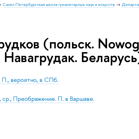
Санкт-Петербургская школа гуманитарных наук и искусств
Департа
рудков (польск. Nowog
 Навагрудак. Беларусь),
. П., вероятно, в СПб.
, ср., Преображение. П. в Варшаве.