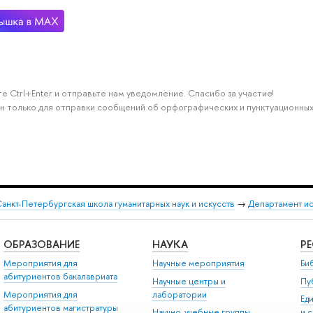
е Ctrl+Enter и отправьте нам уведомление. Спасибо за участие!
н только для отправки сообщений об орфографических и пунктуационных
анкт-Петербургская школа гуманитарных наук и искусств
→
Департамент и
ОБРАЗОВАНИЕ
НАУКА
Р
Мероприятия для
Научные мероприятия
Би
абитуриентов бакалавриата
Научные центры и
Пу
Мероприятия для
лаборатории
Ед
абитуриентов магистратуры
Научно-учебные группы
и 