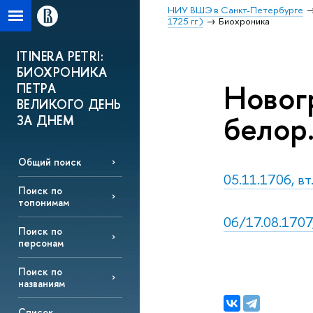
НИУ ВШЭ в Санкт-Петербурге
1725 гг.)
Биохроника
ITINERA PETRI:
БИОХРОНИКА
Новог
ПЕТРА
ВЕЛИКОГО ДЕНЬ
белор.
ЗА ДНЕМ
Общий поиск
05.11.1706, вт
Поиск по
топонимам
06/17.08.1707
Поиск по
персонам
Поиск по
названиям
Список