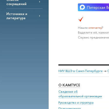
сокращений
Источники и
литература
Нашли
опечатку
?
Выделите её, нажмит
Сервис предназначе
НИУ ВШЭ в Санкт-Петербурге
→
С
О КАМПУСЕ
Сведения об
образовательной организации
Руководство и структура
Подразделения