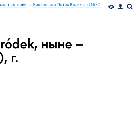
мент истории
Биохроника Петра Великого (1672-
ródek, ныне –
 г.