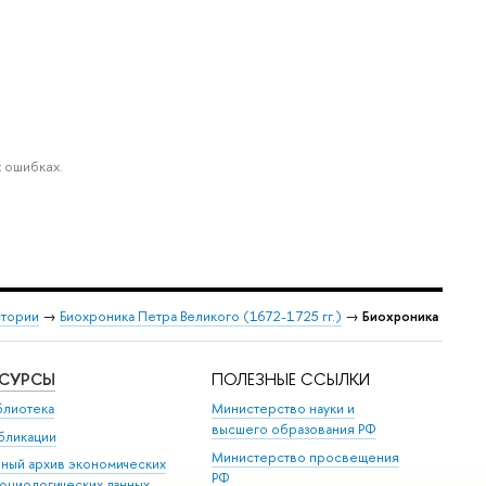
 ошибках.
стории
→
Биохроника Петра Великого (1672-1725 гг.)
→
Биохроника
ЕСУРСЫ
ПОЛЕЗНЫЕ ССЫЛКИ
блиотека
Министерство науки и
высшего образования РФ
бликации
Министерство просвещения
иный архив экономических
РФ
социологических данных