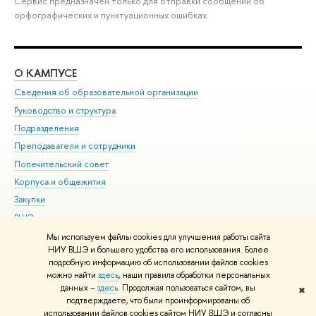
Сервис предназначен только для отправки сообщений об
орфографических и пунктуационных ошибках.
О КАМПУСЕ
ОБ
Сведения об образовательной организации
Мер
Руководство и структура
Мер
Подразделения
Дов
Преподаватели и сотрудники
Ол
Попечительский совет
При
Корпуса и общежития
При
Закупки
Ди
ВШЭ для студентов с ограниченными возможностями
До
здоровья и инвалидностью
Ас
Мы используем файлы cookies для улучшения работы сайта
Версия для слабовидящих
НИУ ВШЭ и большего удобства его использования. Более
Обр
подробную информацию об использовании файлов cookies
Единая платежная страница
можно найти
здесь
, наши правила обработки персональных
данных –
здесь
. Продолжая пользоваться сайтом, вы
✖
Редактору
подтверждаете, что были проинформированы об
© НИУ ВШЭ 1993–2026
Адреса и контакты
Условия использования
использовании файлов cookies сайтом НИУ ВШЭ и согласны