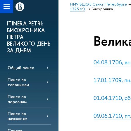
НИУ ВШЭ в Санкт-Петербурге
1725 гг.)
Биохроника
ITINERA PETRI:
БИОХРОНИКА
Велик
ПЕТРА
ВЕЛИКОГО ДЕНЬ
ЗА ДНЕМ
04.08.1706, вс
Общий поиск
17.01.1709, пн
Поиск по
топонимам
01.04.1710, сб
Поиск по
персонам
Поиск по
09.06.1710, пт
названиям
Список