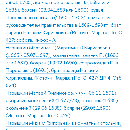
28.01.1705), комнатный стольник П. (1682 или
1686), боярин (08.04.1688 или 1690), судья
Посольского приказа (1690 - 1702), считается
руководителем правительства в 1689-1698 гг., брат
царицы Наталии Кирилловны (Источн.: Маршал По. С.
427; собств. информ.).
Нарышкин Мартиниан (Мартемьян) Кириллович
(1665 - 03.03.1697), комнатный стольник П. (1686
или 1687), боярин (19.02.1690), сопровождал П. в
Переславль (1691), брат царицы Наталии
Кирилловны. (Источн.: Маршал По. С. 427; ДР. 4. Стб
624).
Нарышкин Матвей Филимонович (ум. 06.11.1691),
дворянин московский (1677/78), стольник (1686),
окольничий (29.06.1688), боярин (29.06.1690)
(Источн.: Маршал По. С. 428).
Нарышкин Михаил Григорьевич, комнатный стольник;