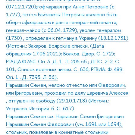
(07.12.1720);гофмаршал при Анне Петровне (с
1727), потом Елизаветы Петровны «велено быть
обер-гофмаршалом в ранге генерал-лейтенанта;
генерал-майор (с 06.04. 1729), уволен генералом
(1730) , определен к гетману в Украину (18.12.1731)
(Источн.: Захаров. Боярские списки. (Дата
обращения 17.06.2021); Волков. Двор. С. 172);
РГАДА.Ф.350. Оп. 3. Д. 1. Л. 205 об.; ДПС. 2-2. С.
101; Список военным чинам. С. 636; РГВИА. Ф. 489.
Оп. 1 . Д. 7395. Л. 36).
Нарышкин Семен, неясно отчество или Федорович,
или Григорьевич, проходил по делу царевича Алексея
, отпущен на свободу (29.10.1718) (Источн.:
Устрялов. История. 6. С. 617)
Нарышкин Семен см. Нарышкин Семен Григорьевич
Нарышкин Семен Федорович (ум. 1691 или 1694),
стольник, пожалован в комнатные стольники