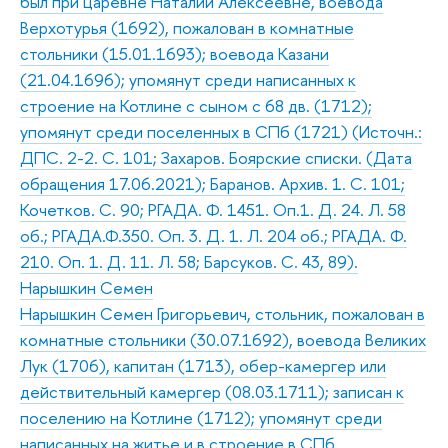
был при царевне Наталии Алексеевне, воевода
Верхотурья (1692), пожалован в комнатные
стольники (15.01.1693); воевода Казани
(21.04.1696); упомянут среди написанных к
строение на Котлине с сыном с 68 дв. (1712);
упомянут среди поселенных в СПб (1721) (Источн.:
ДПС. 2-2. С. 101; Захаров. Боярские списки. (Дата
обращения 17.06.2021); Баранов. Архив. 1. С. 101;
Кочетков. С. 90; РГАДА. Ф. 1451. Оп.1. Д. 24. Л. 58
об.; РГАДА.Ф.350. Оп. 3. Д. 1. Л. 204 об.; РГАДА. Ф.
210. Оп. 1. Д. 11. Л. 58; Барсуков. С. 43, 89).
Нарышкин Семен
Нарышкин Семен Григорьевич, стольник, пожалован в
комнатные стольники (30.07.1692), воевода Великих
Лук (1706), капитан (1713), обер-камергер или
действительный камергер (08.03.1711); записан к
поселению на Котлине (1712); упомянут среди
написанных на житье и в строение в СПб