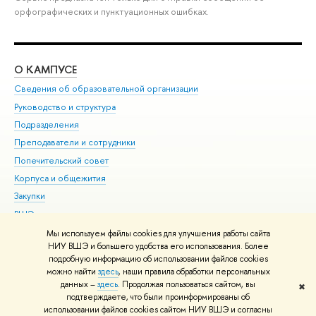
орфографических и пунктуационных ошибках.
О КАМПУСЕ
ОБ
Сведения об образовательной организации
Мер
Руководство и структура
Мер
Подразделения
Дов
Преподаватели и сотрудники
Ол
Попечительский совет
При
Корпуса и общежития
При
Закупки
Ди
ВШЭ для студентов с ограниченными возможностями
До
здоровья и инвалидностью
Ас
Мы используем файлы cookies для улучшения работы сайта
Версия для слабовидящих
НИУ ВШЭ и большего удобства его использования. Более
Обр
подробную информацию об использовании файлов cookies
Единая платежная страница
можно найти
здесь
, наши правила обработки персональных
данных –
здесь
. Продолжая пользоваться сайтом, вы
✖
Редактору
подтверждаете, что были проинформированы об
© НИУ ВШЭ 1993–2026
Адреса и контакты
Условия использования
использовании файлов cookies сайтом НИУ ВШЭ и согласны