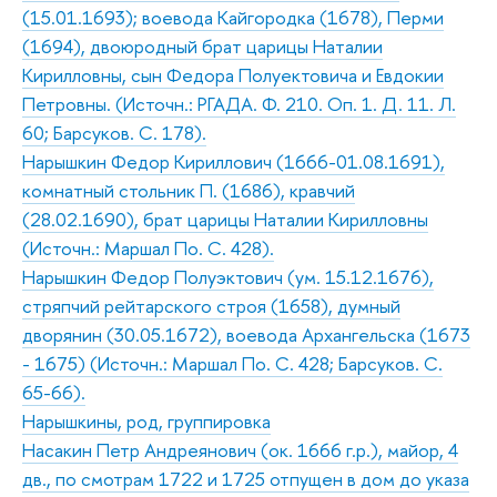
(15.01.1693); воевода Кайгородка (1678), Перми
(1694), двоюродный брат царицы Наталии
Кирилловны, сын Федора Полуектовича и Евдокии
Петровны. (Источн.: РГАДА. Ф. 210. Оп. 1. Д. 11. Л.
60; Барсуков. С. 178).
Нарышкин Федор Кириллович (1666-01.08.1691),
комнатный стольник П. (1686), кравчий
(28.02.1690), брат царицы Наталии Кирилловны
(Источн.: Маршал По. С. 428).
Нарышкин Федор Полуэктович (ум. 15.12.1676),
стряпчий рейтарского строя (1658), думный
дворянин (30.05.1672), воевода Архангельска (1673
- 1675) (Источн.: Маршал По. С. 428; Барсуков. С.
65-66).
Нарышкины, род, группировка
Насакин Петр Андреянович (ок. 1666 г.р.), майор, 4
дв., по смотрам 1722 и 1725 отпущен в дом до указа