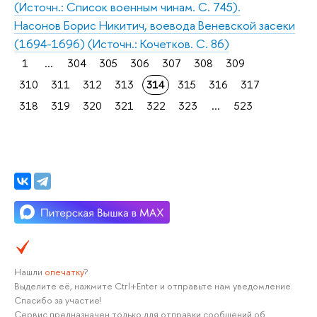
(Источн.: Список военным чинам. С. 745).
Насонов Борис Никитич, воевода Веневской засеки
(1694-1696) (Источн.: Кочетков. С. 86)
1
...
304
305
306
307
308
309
310
311
312
313
314
315
316
317
318
319
320
321
322
323
...
523
Нашли
опечатку
?
Выделите её, нажмите Ctrl+Enter и отправьте нам уведомление.
Спасибо за участие!
Сервис предназначен только для отправки сообщений об