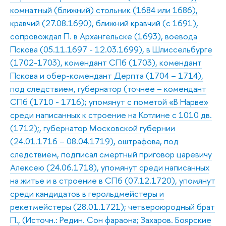
комнатный (ближний) стольник (1684 или 1686),
кравчий (27.08.1690), ближний кравчий (с 1691),
сопровождал П. в Архангельске (1693), воевода
Пскова (05.11.1697 - 12.03.1699), в Шлиссельбурге
(1702-1703), комендант СПб (1703), комендант
Пскова и обер-комендант Дерпта (1704 – 1714),
под следствием, губернатор (точнее – комендант
СПб (1710 - 1716); упомянут с пометой «В Нарве»
среди написанных к строение на Котлине с 1010 дв.
(1712);, губернатор Московской губернии
(24.01.1716 – 08.04.1719), оштрафова, под
следствием, подписал смертный приговор царевичу
Алексею (24.06.1718), упомянут среди написанных
на житье и в строение в СПб (07.12.1720), упомянут
среди кандидатов в герольдмейстеры и
рекетмейстеры (28.01.1721); четвероюродный брат
П., (Источн.: Редин. Сон фараона; Захаров. Боярские