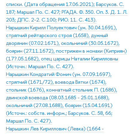
списки. (Дата обращения 17.06.2021); Барсуков. С.
187; Маршал По. С. 427; РГАДА. Ф. 350. Оп. 3. Д. 1. Л.
203; ДПС. 2-2. С.100; РИО. 11. С. 413).
Нарышкин Кирилл Полуектович (ум. 30.04.1691),
стряпчий рейтарского строя (1658), думный
дворянин (07.02.1671), окольничий (30.05.1672),
боярин (27.11.1672), пострижен в монахи (Киприян)
(17?.05.1682), отец царицы Наталии Кирилловны
(Источн.: Маршал По. С. 427).
Нарышкин Кондратий Фомич (ум. 07.09.1697),
стряпчий (1671/72), воевода Вятки (1674),
стольник (1676), комнатный стольник П. (1686),
двинской воевода (08.03.1685 - 25.01.1688),
окольничий (27.08.1688), боярин (15.04.1691)
(Источн.: собств. информ.; Барсуков. С. 58, 66;
Маршал По. С. 427).
Нарышкин Лев Кириллович (Левка) (1664 -