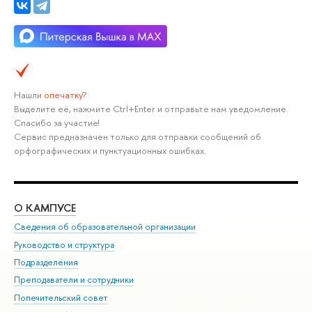
Нашли
опечатку
?
Выделите её, нажмите Ctrl+Enter и отправьте нам уведомление.
Спасибо за участие!
Сервис предназначен только для отправки сообщений об
орфографических и пунктуационных ошибках.
О КАМПУСЕ
ОБ
Сведения об образовательной организации
Мер
Руководство и структура
Мер
Подразделения
Дов
Преподаватели и сотрудники
Ол
Попечительский совет
При