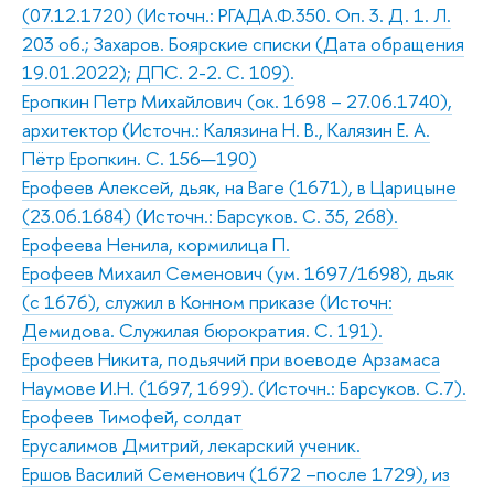
(07.12.1720) (Источн.: РГАДА.Ф.350. Оп. 3. Д. 1. Л.
203 об.; Захаров. Боярские списки (Дата обращения
19.01.2022); ДПС. 2-2. С. 109).
Еропкин Петр Михайлович (ок. 1698 – 27.06.1740),
архитектор (Источн.: Калязина Н. В., Калязин Е. А.
Пётр Еропкин. С. 156—190)
Ерофеев Алексей, дьяк, на Ваге (1671), в Царицыне
(23.06.1684) (Источн.: Барсуков. С. 35, 268).
Ерофеева Ненила, кормилица П.
Ерофеев Михаил Семенович (ум. 1697/1698), дьяк
(с 1676), служил в Конном приказе (Источн:
Демидова. Служилая бюрократия. С. 191).
Ерофеев Никита, подьячий при воеводе Арзамаса
Наумове И.Н. (1697, 1699). (Источн.: Барсуков. С.7).
Ерофеев Тимофей, солдат
Ерусалимов Дмитрий, лекарский ученик.
Ершов Василий Семенович (1672 –после 1729), из