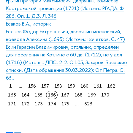
Ерыгин Григорий Максимович, дворянин, комиссар
Костромской провинции (1721) (Источн.: РГАДА. Ф
286. Оп. 1. Д.3. Л. 346
Есаков В.А., историк
Есенев Федор Евтропьевич, дворянин московский,
воевода Алексина (1693) (Источн.: Кочетков. С. 47)
Есин Герасим Владимирович, стольник, определен
для поселения на Котлине с 60 дв. (1712), не у дел
(1716) (Источн.: ДПС. 2-2. С.105; Захаров. Боярские
списки. (Дата обращения 30.03.2022); От Петра. С.
63..
1
...
156
157
158
159
160
161
162
163
164
165
166
167
168
169
170
171
172
173
174
175
...
523