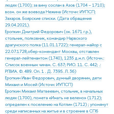
людях (1700); за вину сослан в Азов (1704 – 1710);
возм. он же воевода Нежина (Источн: ИУПСП;
Захаров. Боярские списки. (Дата обращения
29.04.2021).
Еропкин Дмитрий Федорович (ок. 1671 г.р.),
стольник, полковник, командир Нарвского
драгунского полка (11.01.1722); генерал-майор с
22.07.1728,обер-комендант Москвы, отставлен
генерал-лейтенантом (1740), 1235 д.м.п. (Источн.:
Список военным чинам. С. 637; РИО. 11. С. 442; .:
РГВИА. Ф. 489. Оп. 1 . Д. 7395. Л. 36)
Еропкин Иван Федорович, думный дворянин, дети
Михаил и Мосей (Источн: ИУПСП)
Еропкин Михаил Матвеевич, стольник, в начальных
людях (1700), помета «Имать не велено» (1712);
определен к поселению на Котлин (1712) ; упомянут
среди написанных на житье и в строение в СПб