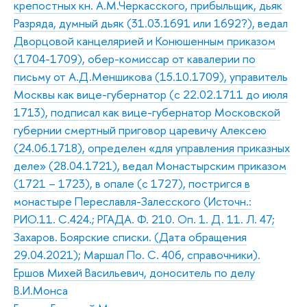
крепостных кн. А.М.Черкасского, прибыльщик, дьяк
Разряда, думный дьяк (31.03.1691 или 1692?), ведал
Дворцовой канцелярией и Конюшенным приказом
(1704-1709), обер-комиссар от кавалерии по
письму от А.Д.Меншикова (15.10.1709), управитель
Москвы как вице-губернатор (с 22.02.1711 до июля
1713), подписал как вице-губернатор Московской
губернии смертный приговор царевичу Алексею
(24.06.1718), определен «для управления приказных
деле» (28.04.1721), ведал Монастырским приказом
(1721 – 1723), в опале (с 1727), постригся в
монастыре Переславля-Залесского (Источн.:
РИО.11. С.424.; РГАДА. Ф. 210. Оп. 1. Д. 11. Л. 47;
Захаров. Боярские списки. (Дата обращения
29.04.2021); Маршал По. С. 406, справочники).
Ершов Михей Васильевич, доноситель по делу
В.И.Монса