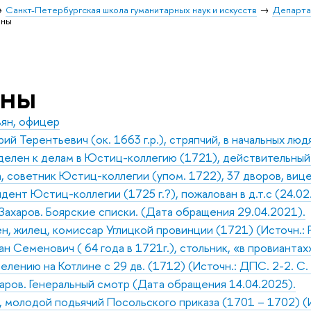
Санкт-Петербургская школа гуманитарных наук и искусств
Департа
оны
оны
ьян, офицер
рий Терентьевич (ок. 1663 г.р.), стряпчий, в начальных лю
делен к делам в Юстиц-коллегию (1721), действительный
, советник Юстиц-коллегии (упом. 1722), 37 дворов, ви
дент Юстиц-коллегии (1725 г.?), пожалован в д.т.с (24.02
 Захаров. Боярские списки. (Дата обращения 29.04.2021).
, жилец, комиссар Углицкой провинции (1721) (Источн.: РГА
ан Семенович ( 64 года в 1721г.), стольник, «в провианта
елению на Котлине с 29 дв. (1712) (Источн.: ДПС. 2-2. С.
харов. Генеральный смотр (Дата обращения 14.04.2025).
 молодой подьячий Посольского приказа (1701 – 1702) (И