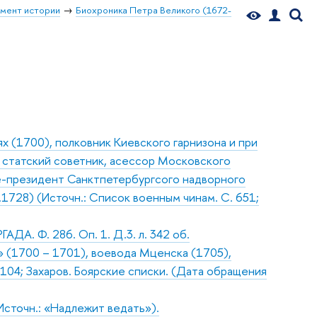
мент истории
Биохроника Петра Великого (1672-
дях (1700), полковник Киевского гарнизона и при
 статский советник, асессор Московского
це-президент Санктпетербургсого надворного
.1728) (Источн.: Список военным чинам. С. 651;
ДА. Ф. 286. Оп. 1. Д.3. л. 342 об.
х» (1700 – 1701), воевода Мценска (1705),
 104; Захаров. Боярские списки. (Дата обращения
сточн.: «Надлежит ведать»).