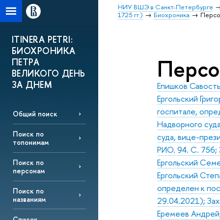
НИУ ВШЭ в Санкт-Петербурге
1725 гг.)
Биохроника
Перс
ITINERA PETRI:
БИОХРОНИКА
Перс
ПЕТРА
ВЕЛИКОГО ДЕНЬ
ЗА ДНЕМ
Епишков Савост
Ергольский Григо
госпитале, опре
Общий поиск
Надворного суда
Поиск по
суда, вице-прези
топонимам
РИО. 94. С. 756;
Ергольский Семен
Поиск по
персонам
Ергольский Степ
определен к пос
Поиск по
названиям
29.04.2021); За
Еремеев Андрей,
Список