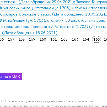
ие списки. (Дата обращения 29.04.2021); Захаров. Генера
хайлович, жилец, отставной (с 1703), написан к поселению
9; Захаров. Боярские списки. (Дата обращения 18.05.2021
 Михайлович (ум. 1703), стольник, 50 дв., отослан в Золо
натора, воеводы Троицкого И.А.Толстого (1703) (Источн.: 
. (Дата обращения 18.05.2021)
56
157
158
159
160
161
162
163
164
165
1
е Ctrl+Enter и отправьте нам уведомление. Спасибо за участие!
н только для отправки сообщений об орфографических и пунктуационных