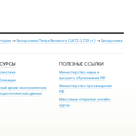
стории
→
Биохроника Петра Великого (1672-1725 гг.)
→
Биохроника
ЕСУРСЫ
ПОЛЕЗНЫЕ ССЫЛКИ
блиотека
Министерство науки и
высшего образования РФ
бликации
Министерство просвещения
иный архив экономических
РФ
социологических данных
Массовые открытые онлайн-
курсы