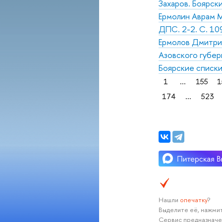
Захаров. Боярск
Ермолин Аврам Ми
ДПС. 2-2. С. 10
Ермолов Дмитрий
Азовского губер
Боярские списки
1
...
155
1
174
...
523
Нашли
опечатку
?
Выделите её, нажмит
Сервис предназначе