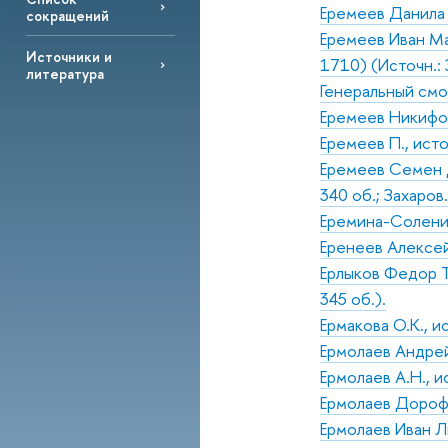
Еремеев Данила 
сокращений
Еремеев Иван Мат
Источники и
1710) (Источн.: 
литература
Генеральный смо
Еремеев Никифор
Еремеев П., ист
Еремеев Семен Д
340 об.; Захаро
Еремина-Соленик
Еренеев Алексей
Ерлыков Федор Т
345 об.).
Ермакова О.К., и
Ермолаев Андрей,
Ермолаев А.Н., и
Ермолаев Дороф
Ермолаев Иван Ль