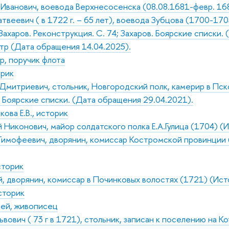
Иванович, воевода Верхнесосенска (08.08.1681-февр. 1683)
веевич ( в 1722 г. – 65 лет), воевода Зубцова (1700-1703
Захаров. Реконструкция. С. 74; Захаров. Боярские списки.
тр (Дата обращения 14.04.2025).
, поручик флота
орик
митриевич, стольник, Новгородский полк, камерир в Псков
в. Боярские списки. (Дата обращения 29.04.2021).
ова Е.В., историк
 Никонович, майор солдатского полка Е.А.Гулица (1704) (
имофеевич, дворянин, комиссар Костромской провинции (17
сторик
 дворянин, комиссар в Починковых волостях (1721) (Источн
сторик
ей, живописец
вович ( 73 г в 1721), стольник, записан к поселению на Ко