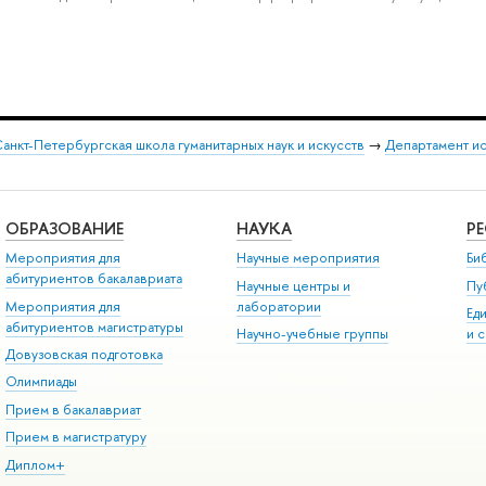
анкт-Петербургская школа гуманитарных наук и искусств
→
Департамент и
ОБРАЗОВАНИЕ
НАУКА
Р
Мероприятия для
Научные мероприятия
Би
абитуриентов бакалавриата
Научные центры и
Пу
Мероприятия для
лаборатории
Ед
абитуриентов магистратуры
Научно-учебные группы
и 
Довузовская подготовка
Олимпиады
Прием в бакалавриат
Прием в магистратуру
Диплом+