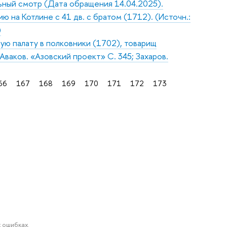
льный смотр (Дата обращения 14.04.2025).
 на Котлине с 41 дв. с братом (1712). (Источн.:
)
тую палату в полковники (1702), товарищ
Аваков. «Азовский проект» С. 345; Захаров.
66
167
168
169
170
171
172
173
 ошибках.