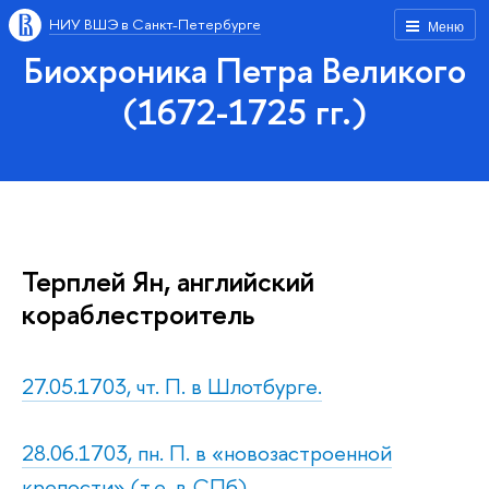
НИУ ВШЭ в Санкт-Петербурге
Меню
Биохроника Петра Великого
(1672-1725 гг.)
Терплей Ян, английский
кораблестроитель
27.05.1703, чт. П. в Шлотбурге.
28.06.1703, пн. П. в «новозастроенной
крепости» (т.е. в СПб)