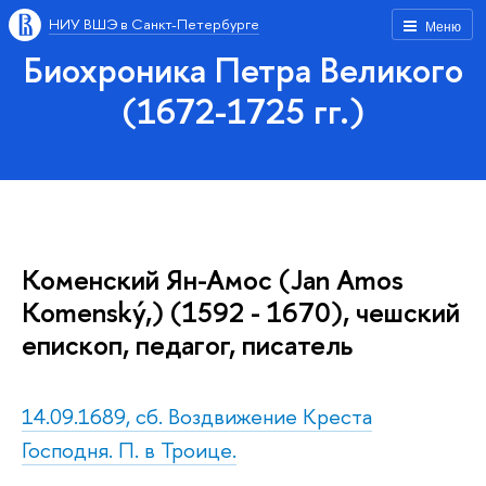
НИУ ВШЭ в Санкт-Петербурге
Меню
Биохроника Петра Великого
(1672-1725 гг.)
Коменский Ян-Амос (Jan Amos
Komenský,) (1592 - 1670), чешский
епископ, педагог, писатель
14.09.1689, сб. Воздвижение Креста
Господня. П. в Троице.